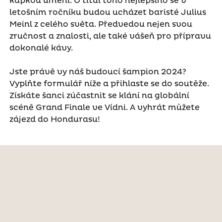
kapkou umění. O titul toho nejlepšího se v
letošním ročníku budou ucházet baristé Julius
Meinl z celého světa. Předvedou nejen svou
zručnost a znalosti, ale také vášeň pro přípravu
dokonalé kávy.
Jste právě vy náš budoucí šampion 2024?
Vyplňte formulář níže a přihlaste se do soutěže.
Získáte šanci zúčastnit se klání na globální
scéně Grand Finale ve Vídni. A vyhrát můžete
zájezd do Hondurasu!