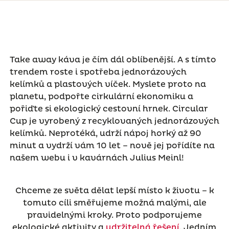
Take away káva je čím dál oblíbenější. A s tímto
trendem roste i spotřeba jednorázových
kelímků a plastových víček. Myslete proto na
planetu, podpořte cirkulární ekonomiku a
pořiďte si ekologický cestovní hrnek. Circular
Cup je vyrobený z recyklovaných jednorázových
kelímků. Neprotéká, udrží nápoj horký až 90
minut a vydrží vám 10 let – nově jej pořídíte na
našem webu i v kavárnách Julius Meinl!
Chceme ze světa dělat lepší místo k životu – k
tomuto cíli směřujeme možná malými, ale
pravidelnými kroky. Proto podporujeme
ekologické aktivity a
udržitelná řešení
. Jedním