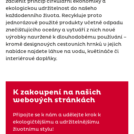
začlenit princip cirkulární ekonomiky a
ekologickou udržitelnost do našeho
každodenního života. Recykluje proto
jednorázově použité produkty včetně odpadu
znečišťujícího oceány a vytváří z nich nové
výrobky navržené k dlouhodobému používání –
kromě designových cestovních hrnků v jejich
nabídce najdete láhve na vodu, květináče či
interiérové doplňky.
K zakoupení na našich
webových stránkách
Připojte se k nám a udělejte krok k
ekologičtějšímu a udržitelnějšímu
životnímu stylu!