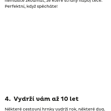
nemusíte zkoumat, ze které strany nápoj teče.
Perfektní, když spěcháte!
4. Vydrží vám až 10 let
Některé cestovní hrnky vydrží rok, některé dva.