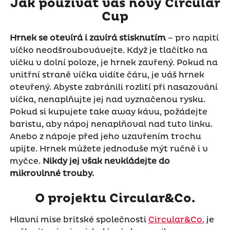
Jak používat váš nový Circular
Cup
Hrnek se otevírá i zavírá stisknutím
– pro napití
víčko neodšroubovávejte. Když je tlačítko na
víčku v dolní poloze, je hrnek zavřený. Pokud na
vnitřní straně víčka vidíte čáru, je váš hrnek
otevřený. Abyste zabránili rozlití při nasazování
víčka, nenaplňujte jej nad vyznačenou rysku.
Pokud si kupujete take away kávu, požádejte
baristu, aby nápoj nenaplňoval nad tuto linku.
Anebo z nápoje před jeho uzavřením trochu
upijte. Hrnek můžete jednoduše mýt ručně i v
myčce.
Nikdy jej však nevkládejte do
mikrovlnné trouby.
O projektu Circular&Co.
Hlavní mise britské společnosti
Circular&Co.
je