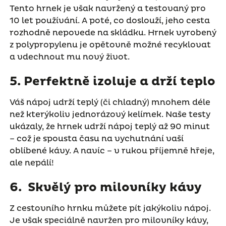
Tento hrnek je však navržený a testovaný pro
10 let používání. A poté, co doslouží, jeho cesta
rozhodně nepovede na skládku. Hrnek vyrobený
z polypropylenu je opětovně možné recyklovat
a vdechnout mu nový život.
5. Perfektně izoluje a drží teplo
Váš nápoj udrží teplý (či chladný) mnohem déle
než kterýkoliv jednorázový kelímek. Naše testy
ukázaly, že hrnek udrží nápoj teplý až 90 minut
– což je spousta času na vychutnání vaší
oblíbené kávy. A navíc – v rukou příjemně hřeje,
ale nepálí!
6. Skvělý pro milovníky kávy
Z cestovního hrnku můžete pít jakýkoliv nápoj.
Je však speciálně navržen pro milovníky kávy,