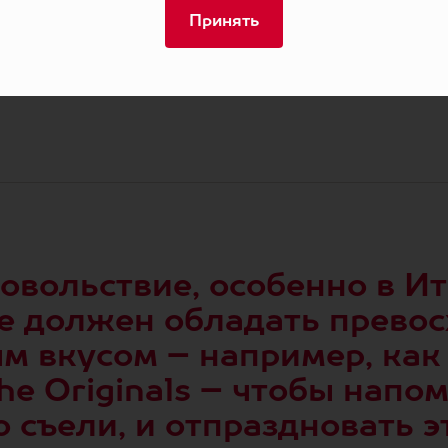
Принять
довольствие, особенно в И
е должен обладать прево
 вкусом – например, как J
he Originals – чтобы напом
о съели, и отпраздновать э