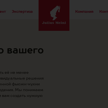
ент
Экспертиза
Компания
Кон
р вашего
ть её не менее
дивидуальные решения
менной фьюжн-кухни
едения. Мы понимаем
м вам создать нужную