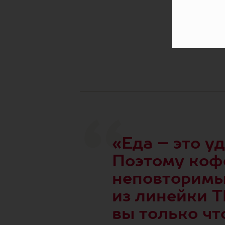
«Еда – это у
Поэтому коф
неповторимым
из линейки T
вы только чт