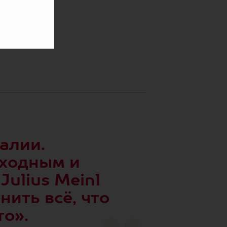
талии.
сходным и
ulius Meinl
нить всё, что
то».