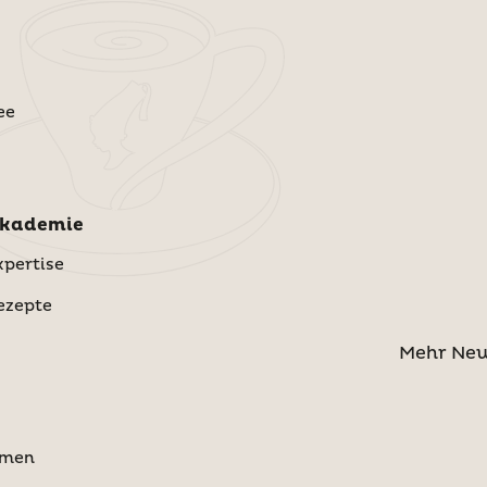
ee
Akademie
pertise
ezepte
Mehr Ne
hmen