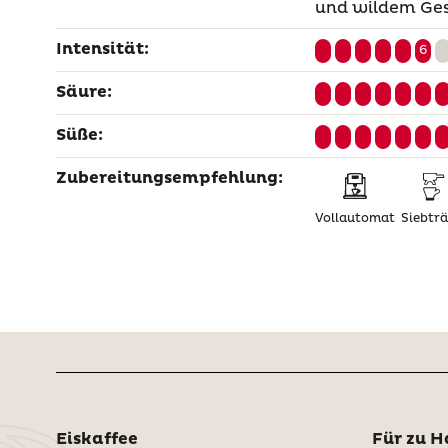
und wildem G
Intensität:
6
Säure:
Süße:
Zubereitungsempfehlung:
Vollautomat
Siebtr
Eiskaffee
Für zu H