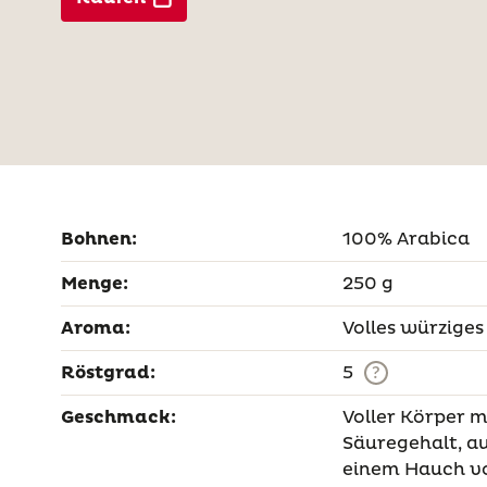
Bohnen:
100% Arabica
Menge:
250 g
Aroma:
Volles würzige
Röstgrad:
5
?
Geschmack:
Voller Körper 
Säuregehalt, 
einem Hauch v