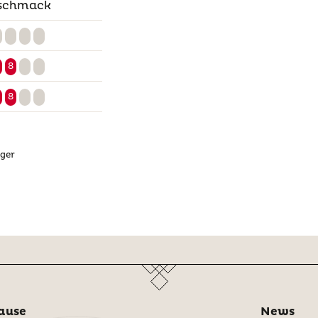
eschmack
8
8
äger
ause
News