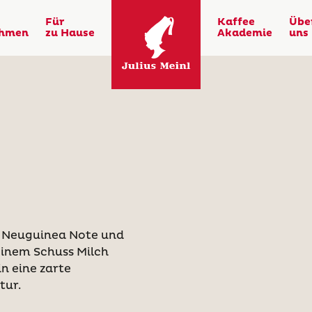
Für
Kaffee
Übe
ehmen
zu Hause
Akademie
uns
a Neuguinea Note und
 einem Schuss Milch
n eine zarte
tur.