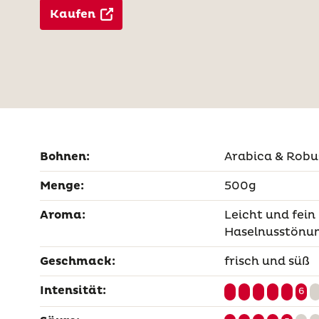
Kaufen
Bohnen:
Arabica & Robu
Menge:
500g
Aroma:
Leicht und fein
Haselnusstönu
Geschmack:
frisch und süß
Intensität:
6