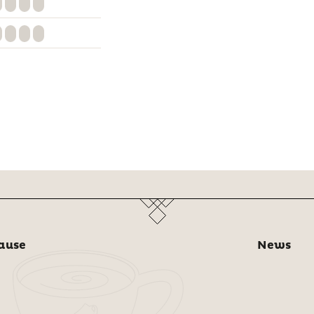
ause
News