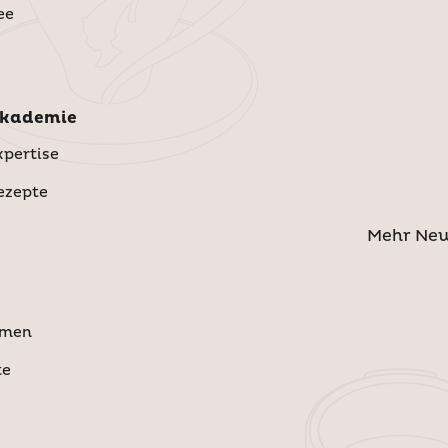
ee
Akademie
pertise
ezepte
Mehr Ne
hmen
te