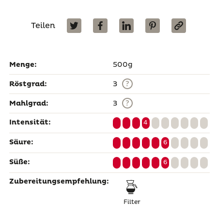
Teilen
Menge:
500g
?
Röstgrad:
3
?
Mahlgrad:
3
Intensität:
4
Säure:
6
Süße:
6
Zubereitungsempfehlung:
Filter