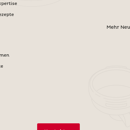
pertise
ezepte
Mehr Ne
hmen
te