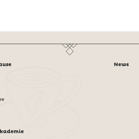
ause
News
ee
Akademie