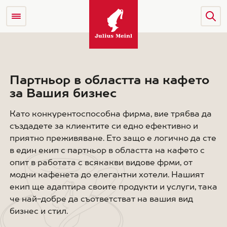
Партньор в областта на кафето
за Вашия бизнес
Като конкурентоспособна фирма, вие трябва да
създадете за клиентите си едно ефективно и
приятно преживяване. Ето защо е логично да сте
в един екип с партньор в областта на кафето с
опит в работата с всякакви видове фрми, от
модни кафенета до елегантни хотели. Нашият
екип ще адаптира своите продукти и услуги, така
че най-добре да съответстват на вашия вид
бизнес и стил.