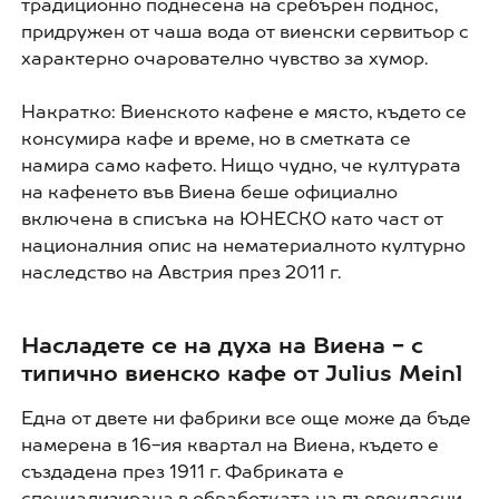
традиционно поднесена на сребърен поднос,
придружен от чаша вода от виенски сервитьор с
характерно очарователно чувство за хумор.
Накратко: Виенското кафене е място, където се
консумира кафе и време, но в сметката се
намира само кафето. Нищо чудно, че културата
на кафенето във Виена беше официално
включена в списъка на ЮНЕСКО като част от
националния опис на нематериалното културно
наследство на Австрия през 2011 г.
Насладете се на духа на Виена - с
типично виенско кафе от Julius Meinl
Една от двете ни фабрики все още може да бъде
намерена в 16-ия квартал на Виена, където е
създадена през 1911 г. Фабриката е
специализирана в обработката на първокласни