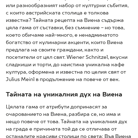
или разнообразният набор от културни събития,
с които австрийската столица е толкова
известна? Тайната рецепта на Виена съдържа
цяла гама от съставки, без съмнение - но това,
което обичаме най-много, е ненадминатото
богатство от кулинарни акценти, които Виена
предлага на своите граждани, както и
посетители от цял свят. Wiener Schnitzel, вкусни
сладкиши и торти, до наистина уникална кафе
култура, оформена и известна по целия свят от
Julius Meinl в продължение на повече от век.
Тайната на уникалния дух на Виена
Цялата гама от атрибути допринасят за
очарованието на Виена, разбира се, но има и
нещо повече от това. Тайната на уникалния дух
на града е причината той да се отличава от
останалите красиви столици по света: Във Виена