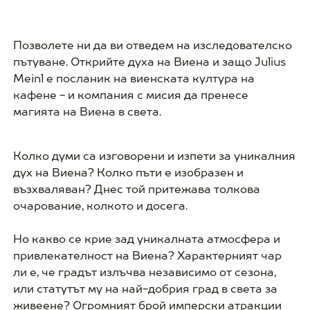
Позволете ни да ви отведем на изследователско
пътуване. Открийте духа на Виена и защо Julius
Meinl е посланик на виенската култура на
кафене - и компания с мисия да пренесе
магията на Виена в света.
Колко думи са изговорени и изпети за уникалния
дух на Виена? Колко пъти е изобразен и
възхваляван? Днес той притежава толкова
очарование, колкото и досега.
Но какво се крие зад уникалната атмосфера и
привлекателност на Виена? Характерният чар
ли е, че градът излъчва независимо от сезона,
или статутът му на най-добрия град в света за
живеене? Огромният брой имперски атракции