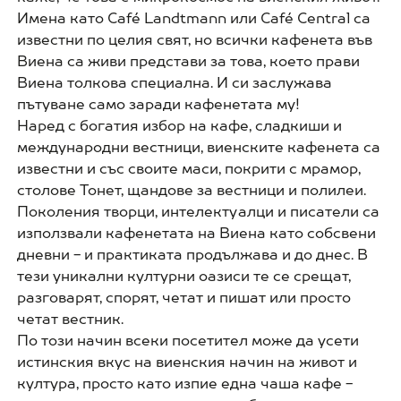
Имена като Café Landtmann или Café Central са
известни по целия свят, но всички кафенета във
Виена са живи представи за това, което прави
Виена толкова специална. И си заслужава
пътуване само заради кафенетата му!
Наред с богатия избор на кафе, сладкиши и
международни вестници, виенските кафенета са
известни и със своите маси, покрити с мрамор,
столове Тонет, щандове за вестници и полилеи.
Поколения творци, интелектуалци и писатели са
използвали кафенетата на Виена като собсвени
дневни - и практиката продължава и до днес. В
тези уникални културни оазиси те се срещат,
разговарят, спорят, четат и пишат или просто
четат вестник.
По този начин всеки посетител може да усети
истинския вкус на виенския начин на живот и
култура, просто като изпие една чаша кафе -