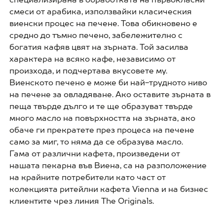
смеси от арабика, използвайки класическия
виенски процес на печене. Това обикновено е
средно до тъмно печено, забележително с
богатия кафяв цвят на зърната. Той засилва
характера на всяко кафе, независимо от
произхода, и подчертава вкусовете му.
Виенското печено е може би най-трудното ниво
на печене за овладяване. Ако оставите зърната в
пеща твърде дълго и те ще образуват твърде
много масло на повърхността на зърната, ако
обаче ги прекратете през процеса на печене
само за миг, то няма да се образува масло.
Гама от различни кафета, произведени от
нашата пекарна във Виена, са на разположение
на крайните потребители като част от
колекцията ритейлни кафета Vienna и на бизнес
клиентите чрез линия The Originals.