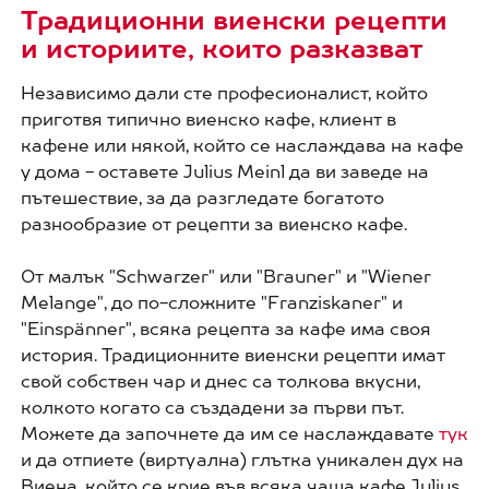
Традиционни виенски рецепти
и историите, които разказват
Независимо дали сте професионалист, който
приготвя типично виенско кафе, клиент в
кафене или някой, който се наслаждава на кафе
у дома - оставете Julius Meinl да ви заведе на
пътешествие, за да разгледате богатото
разнообразие от рецепти за виенско кафе.
От малък "Schwarzer" или "Brauner" и "Wiener
Melange", до по-сложните "Franziskaner" и
"Einspänner", всяка рецепта за кафе има своя
история. Традиционните виенски рецепти имат
свой собствен чар и днес са толкова вкусни,
колкото когато са създадени за първи път.
Можете да започнете да им се наслаждавате
тук
и да отпиете (виртуална) глътка уникален дух на
Виена, който се крие във всяка чаша кафе Julius