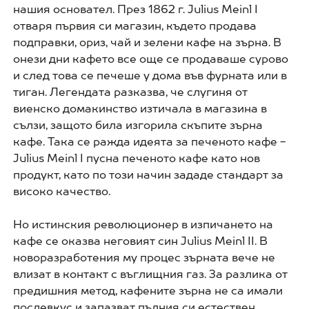
нашия основател. През 1862 г. Julius Meinl I
отваря първия си магазин, където продава
подправки, ориз, чай и зелени кафе на зърна. В
онези дни кафето все още се продаваше сурово
и след това се печеше у дома във фурната или в
тиган. Легендата разказва, че слугиня от
виенско домакинство изтичала в магазина в
сълзи, защото била изгорила скъпите зърна
кафе. Така се ражда идеята за печеното кафе -
Julius Meinl I пусна печеното кафе като нов
продукт, като по този начин зададе стандарт за
високо качество.
Но истинския революционер в изпичането на
кафе се оказва неговият син Julius Meinl II. В
новоразработения му процес зърната вече не
влизат в контакт с въглищния газ. За разлика от
предишния метод, кафените зърна не са имали
послевкус и запазват пълния си естествен