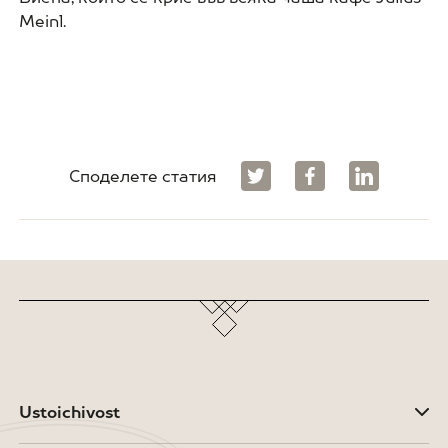
Meinl.
Споделете статия
Ustoichivost