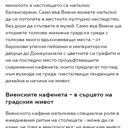
миналото и настоящето са напълно
балансирани. Само във Виена можете напълно
да се потопите в местното културно наследство,
без дори да стъпвате в музей. Само във Виена ще
откриете толкова жизнена градска среда с
толкова много вдъхновяващи места - от
барокови улични пейзажи и императорски
дворци до Донауканала с цветните си графити и
не на последно място процъфтяващите
съвременни кафенета, които предлагат поглед
към възхода на града -настъпващи тенденции в
дизайна и начина на живот.
Виенските кафенета - в сърцето на
градския живот
Виенското кафене изпълнява специална роля в
ежедневния ритъм на столицата - може да се
каже, че това е микрокосмос на виенския живот.