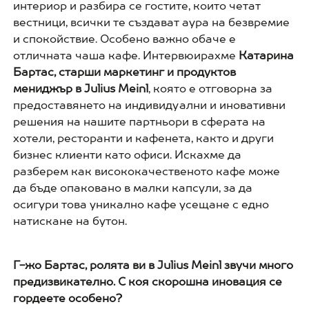
интериор и разбира се гостите, които четат
вестници, всички те създават аура на безвремие
и спокойствие. Особено важно обаче е
отличната чаша кафе. Интервюирахме
Катарина
Бартас, старши маркетинг и продуктов
мениджър в Julius Meinl
, която е отговорна за
предоставянето на индивидуални и иновативни
решения на нашите партньори в сферата на
хотели, ресторанти и кафенета, както и други
бизнес клиенти като офиси. Искахме да
разберем как висококачественото кафе може
да бъде опаковано в малки капсули, за да
осигури това уникално кафе усещане с едно
натискане на бутон.
Г-жо Бартас, ролята ви в Julius Meinl звучи много
предизвикателно. С коя скорошна иновация се
гордеете особено?