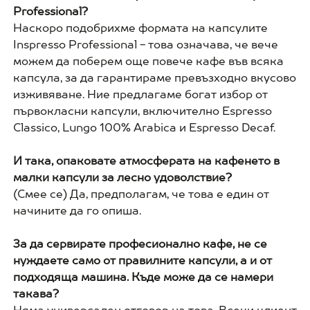
Professional?
Наскоро подобрихме формата на капсулите
Inspresso Professional - това означава, че вече
можем да поберем още повече кафе във всяка
капсула, за да гарантираме превъзходно вкусово
изживяване. Ние предлагаме богат избор от
първокласни капсули, включително Espresso
Classico, Lungo 100% Arabica и Espresso Decaf.
И така, опаковате атмосферата на кафенето в
малки капсули за лесно удоволствие?
(Смее се) Да, предполагам, че това е един от
начините да го опиша.
За да сервирате професионално кафе, не се
нуждаете само от правилните капсули, а и от
подходяща машина. Къде може да се намери
такава?