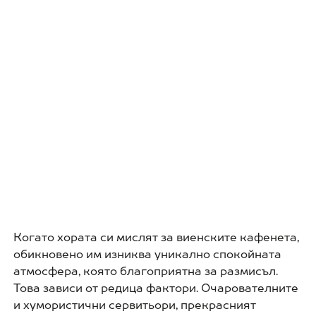
Когато хората си мислят за виенските кафенета,
обикновено им изниква уникално спокойната
атмосфера, която благоприятна за размисъл.
Това зависи от редица фактори. Очарователните
и хумористични сервитьори, прекрасният