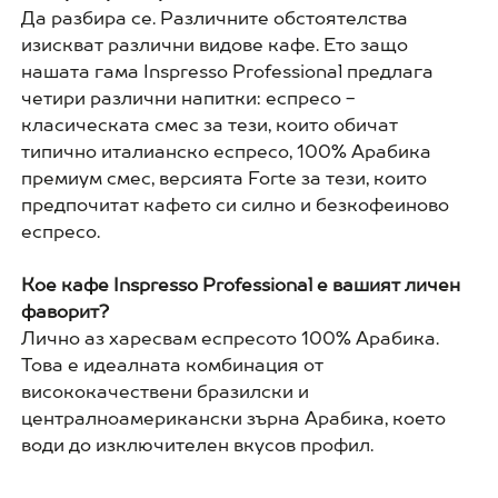
Да разбира се. Различните обстоятелства
изискват различни видове кафе. Ето защо
нашата гама Inspresso Professional предлага
четири различни напитки: еспресо -
класическата смес за тези, които обичат
типично италианско еспресо, 100% Арабика
премиум смес, версията Forte за тези, които
предпочитат кафето си силно и безкофеиново
еспресо.
Кое кафе Inspresso Professional е вашият личен
фаворит?
Лично аз харесвам еспресото 100% Арабика.
Това е идеалната комбинация от
висококачествени бразилски и
централноамерикански зърна Арабика, което
води до изключителен вкусов профил.