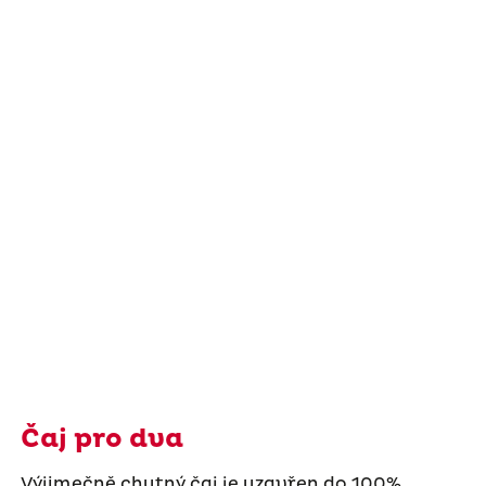
Čaj pro dva
Výjimečně chutný čaj je uzavřen do 100%