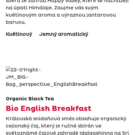
sběru ze zahrad Happy Valley, které se nacházejí
na úpatí Himálaje. Zaujme vás svým
květinovým aroma a výraznou jantarovou
barvou.
Květinový
Jemný aromatický
Organic Black Tea
Bio English Breakfast
Královská snídaňová směs obsahuje organický
cejlonský čaj, který je ručně sbírán ve
světoznámé čajové zahradě Idalgashinna na Srí