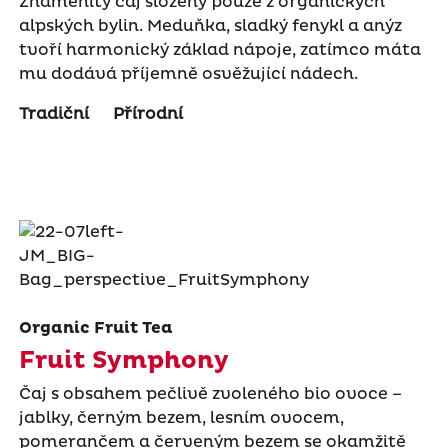
Znamenitý čaj složený pouze z organických
alpských bylin. Meduňka, sladký fenykl a anýz
tvoří harmonický základ nápoje, zatímco máta
mu dodává příjemně osvěžující nádech.
Tradiční
Přírodní
Organic Fruit Tea
Fruit Symphony
Čaj s obsahem pečlivě zvoleného bio ovoce –
jablky, černým bezem, lesním ovocem,
pomerančem a červeným bezem se okamžitě