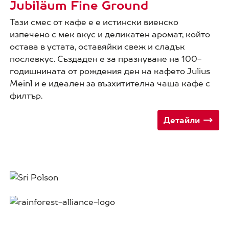
Jubiläum Fine Ground
Тази смес от кафе е е истински виенско
изпечено с мек вкус и деликатен аромат, който
остава в устата, оставяйки свеж и сладък
послевкус. Създаден е за празнуване на 100-
годишнината от рождения ден на кафето Julius
Meinl и е идеален за възхитителна чаша кафе с
филтър.
Детайли