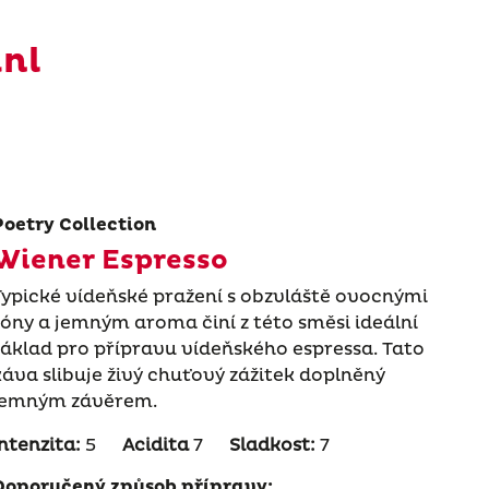
inl
Poetry Collection
Wiener Espresso
Typické vídeňské pražení s obzvláště ovocnými
tóny a jemným aroma činí z této směsi ideální
základ pro přípravu vídeňského espressa. Tato
káva slibuje živý chuťový zážitek doplněný
jemným závěrem.
Intenzita:
5
Acidita
7
Sladkost:
7
Doporučený způsob přípravy: