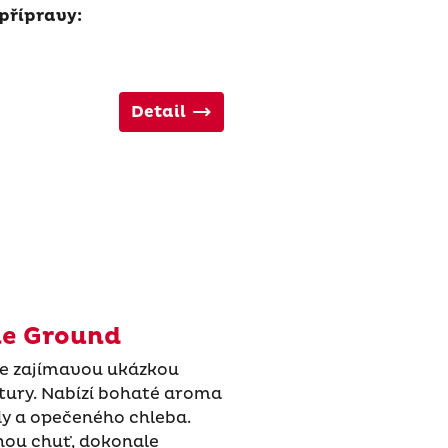
přípravy:
Detail
ne Ground
 je zajímavou ukázkou
tury. Nabízí bohaté aroma
dy a opečeného chleba.
lnou chuť, dokonale