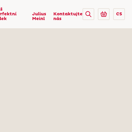
š
rfektní
Julius
Kontaktujte
CS
lek
Meinl
nás