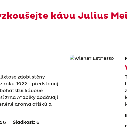
zkoušejte kávu Julius Me
ixtose zdobí stěny
 z roku 1922 - představují
a bohatství kávové
ší zrna Arabiky dodávají
řeněné aroma oříšků a
a
6
Sladkost:
6