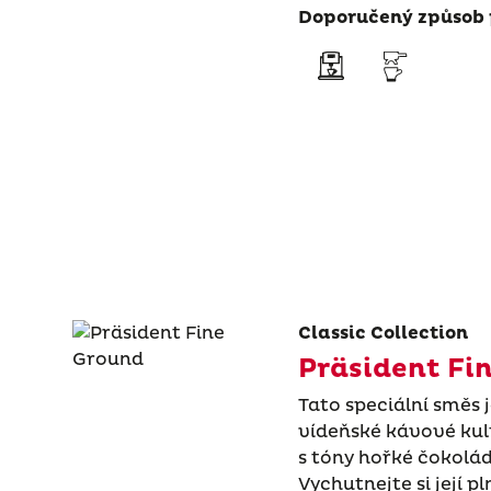
Doporučený způsob 
Classic Collection
Präsident Fi
Tato speciální směs
vídeňské kávové kul
s tóny hořké čokolá
Vychutnejte si její p