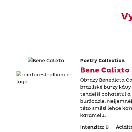
Vy
Poetry Collection
Bene Calixto
Obrazy Benedicta Cal
brazilské burzy kávy
tehdejší bohatství 
buržoazie. Nejjemněj
této směsi lehce ko
karamelu.
Intenzita:
8
Acidit