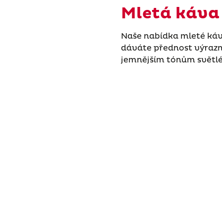
Mletá káva
Naše nabídka mleté káv
dáváte přednost výraz
jemnějším tónům světlé