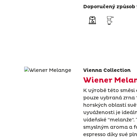
Doporučený způsob 
Vienna Collection
Wiener Mela
K výrobě této směsi 
pouze vybraná zrna 
horských oblastí svě
vyváženosti je ideál
vídeňské "melanže". 
smyslným aroma a fas
espresso díky své pl