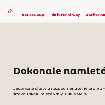
Barista Cup
I do it Meinl Way
Udržitelno
Dokonale namlet
Jedinečné chutě a nezapomenutelné aroma –
širokou škálu mleté kávy Julius Meinl.