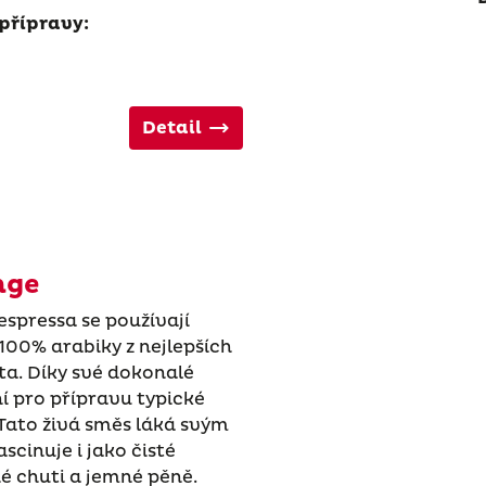
přípravy:
Detail
nge
espressa se používají
100% arabiky z nejlepších
ta. Díky své dokonalé
ní pro přípravu typické
Tato živá směs láká svým
cinuje i jako čisté
né chuti a jemné pěně.