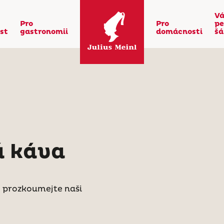
Vá
Pro
Pro
pe
st
gastronomii
domácnosti
šá
á káva
 prozkoumejte naši