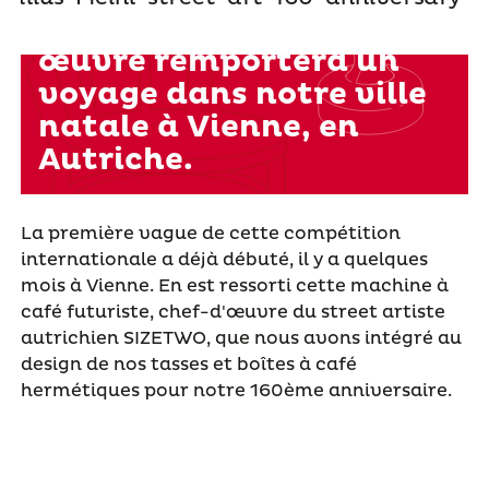
réalisera la plus belle
œuvre remportera un
voyage dans notre ville
natale à Vienne, en
Autriche.
La première vague de cette compétition
in
ternationale a déjà débuté, il y a quelques
mois à Vienne. E
n est ressorti cette machine à
café futuriste, chef-d'œuvre du
street
artiste
autrichien SIZETWO, que nous avons intégré au
design de nos tasses et boîtes à café
hermétiques pour notre 160ème anniversaire.