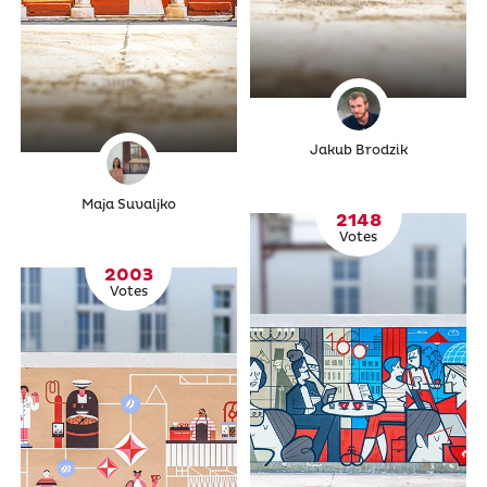
Jakub Brodzik
Maja Suvaljko
2148
Votes
2003
Votes