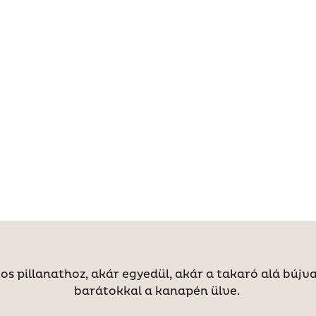
os pillanathoz, akár egyedül, akár a takaró alá bújv
barátokkal a kanapén ülve.