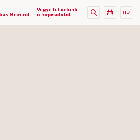
Vegye fel velünk
HU
lius Meinlről
a kapcsolatot