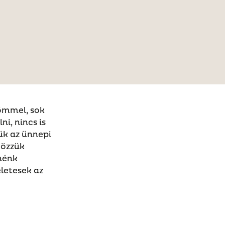
römmel, sok
ni, nincs is
ük az ünnepi
gözzük
nénk
letesek az