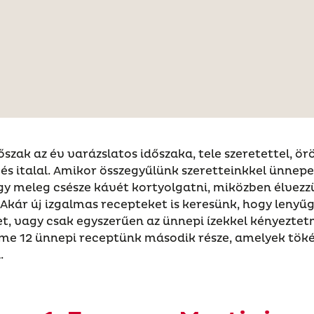
őszak az év varázslatos időszaka, tele szeretettel, ö
 és italal. Amikor összegyűlünk szeretteinkkel ünnepel
gy meleg csésze kávét kortyolgatni, miközben élvezz
Akár új izgalmas recepteket is keresünk, hogy lenyű
t, vagy csak egyszerűen az ünnepi ízekkel kényeztet
me 12 ünnepi receptünk második része, amelyek töké
.