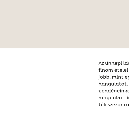
Az ünnepi id
finom ételel
jobb, mint e
hangulatot. 
vendégeinke
magunkat, í
téli szezonra