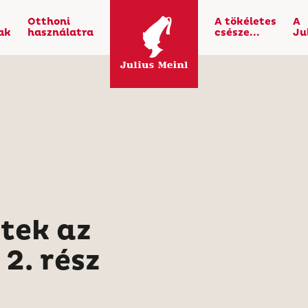
Otthoni
A tökéletes
A
ak
használatra
csésze...
Ju
tek az
2. rész