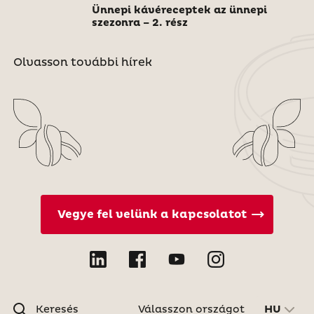
Ünnepi kávéreceptek az ünnepi
szezonra – 2. rész
Olvasson további hírek
Vegye fel velünk a kapcsolatot
Keresés
Válasszon országot
HU