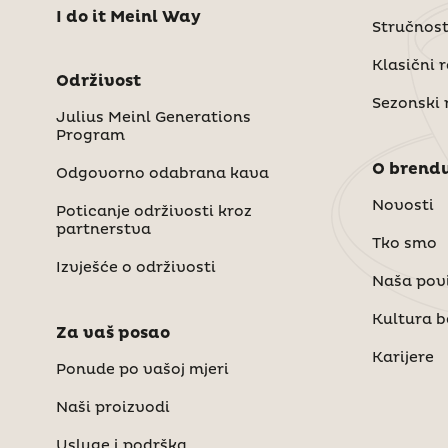
I do it Meinl Way
Stručnost
Klasični 
Održivost
Sezonski 
Julius Meinl Generations
Program
O brendu
Odgovorno odabrana kava
Novosti
Poticanje održivosti kroz
partnerstva
Tko smo
Izvješće o održivosti
Naša povi
Kultura 
Za vaš posao
Karijere
Ponude po vašoj mjeri
Naši proizvodi
Usluge i podrška