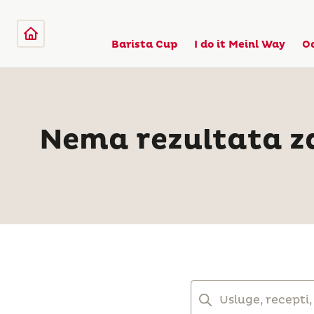
Barista Cup
I do it Meinl Way
O
Nema rezultata z