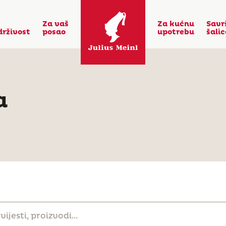
Za vaš
Za kućnu
Savr
drživost
posao
upotrebu
šali
a