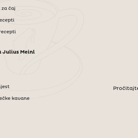
 za čaj
recepti
recepti
 Julius Meinl
jest
Pročitajte
bečke kavane