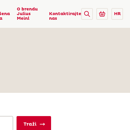
O brendu
šena
Julius
Kontaktirajte
HR
ca
Meinl
nas
Traži