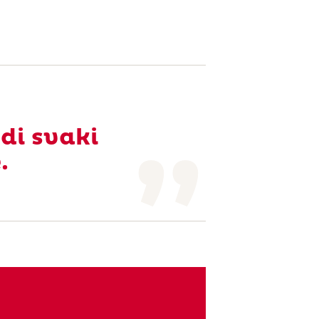
udi svaki
.