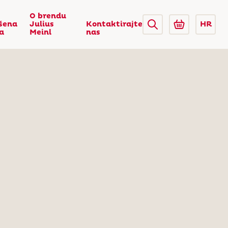
O brendu
šena
Julius
Kontaktirajte
HR
ca
Meinl
nas