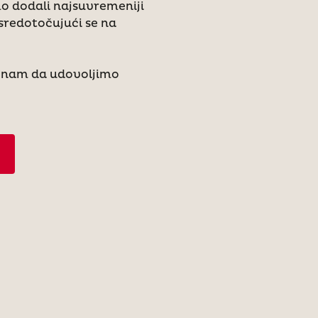
mo dodali najsuvremeniji
 usredotočujući se na
u nam da udovoljimo