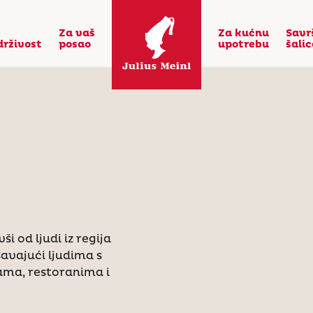
Za vaš
Za kućnu
Savr
drživost
posao
upotrebu
šali
i od ljudi iz regija
šavajući ljudima s
ama, restoranima i