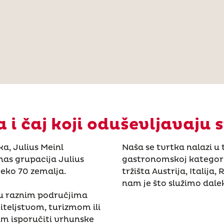
 i čaj koji oduševljavaju s
ka, Julius Meinl
Naša se tvrtka nalazi 
nas grupacija Julius
gastronomskoj kategorij
reko 70 zemalja.
tržišta Austrija, Italija
nam je što služimo dalek
 u raznim područjima
titeljstvom, turizmom ili
im isporučiti vrhunske