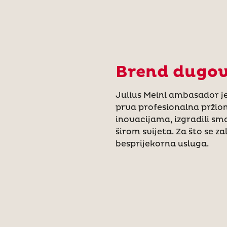
Brend dugovj
Julius Meinl ambasador j
prva profesionalna pržion
inovacijama, izgradili sm
širom svijeta. Za što se z
besprijekorna usluga.