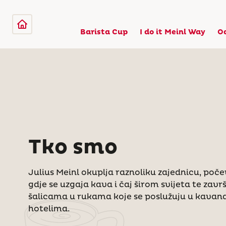
Barista Cup
I do it Meinl Way
O
Tko smo
Julius Meinl okuplja raznoliku zajednicu, počevš
gdje se uzgaja kava i čaj širom svijeta te zavr
šalicama u rukama koje se poslužuju u kavan
hotelima.