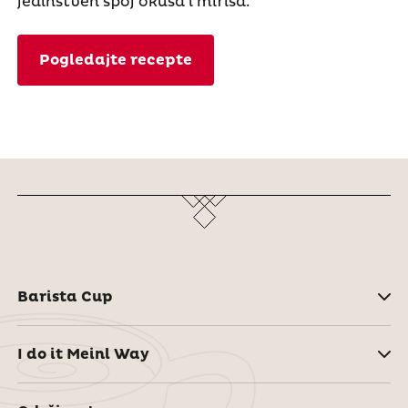
jedinstven spoj okusa i mirisa.
Pogledajte recepte
Barista Cup
I do it Meinl Way