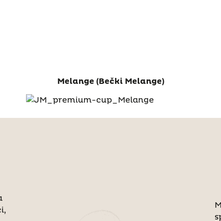
Melange (Bečki Melange)
a
M
i,
s