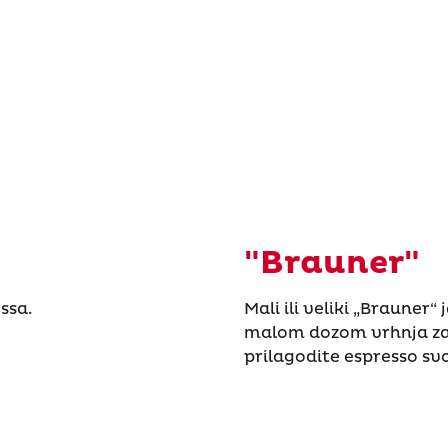
"Brauner"
essa.
Mali ili veliki „Brauner“
malom dozom vrhnja za
prilagodite espresso s