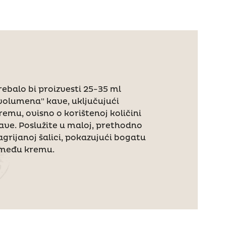
rebalo bi proizvesti 25-35 ml
volumena" kave, uključujući
remu, ovisno o korištenoj količini
ave. Poslužite u maloj, prethodno
agrijanoj šalici, pokazujući bogatu
među kremu.