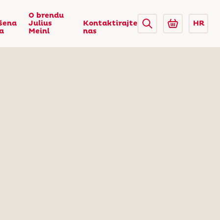
O brendu
šena
Julius
Kontaktirajte
HR
ca
Meinl
nas