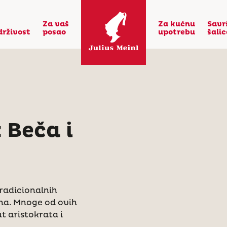
Za vaš
Za kućnu
Savr
drživost
posao
upotrebu
šali
 Beča i
tradicionalnih
ina. Mnoge od ovih
t aristokrata i