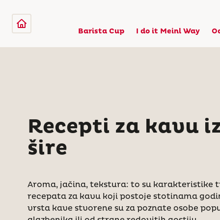
Barista Cup
I do it Meinl Way
O
Recepti za kavu iz
šire
Aroma, jačina, tekstura: to su karakteristike 
recepata za kavu koji postoje stotinama god
vrsta kave stvorene su za poznate osobe popu
glazbenika ili od strane redovitih gostiju.