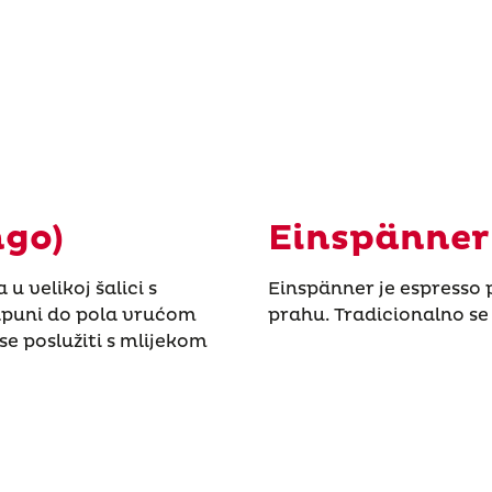
ngo)
Einspänner
u velikoj šalici s
Einspänner je espresso 
napuni do pola vrućom
prahu. Tradicionalno se 
se poslužiti s mlijekom