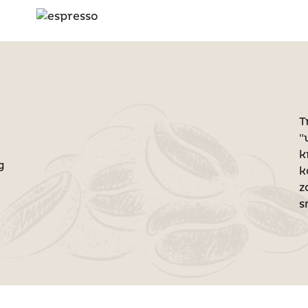
T
"
k
g
k
z
s