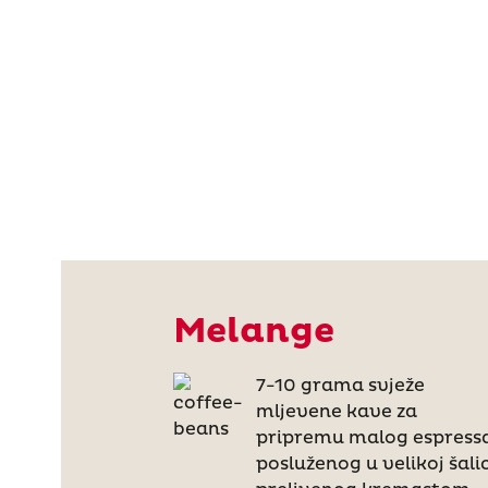
Melange
7-10 grama svježe
mljevene kave za
pripremu malog espress
posluženog u velikoj šalic