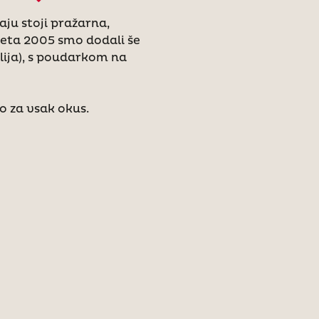
ju stoji pražarna,
 Leta 2005 smo dodali še
lija), s poudarkom na
o za vsak okus.