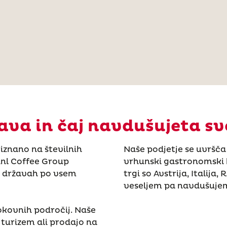
ava in čaj navdušujeta sv
riznano na številnih
Naše podjetje se uvršč
inl Coffee Group
vrhunski gastronomski k
0 državah po vsem
trgi so Avstrija, Italija
veseljem pa navdušujemo
rokovnih področij. Naše
, turizem ali prodajo na