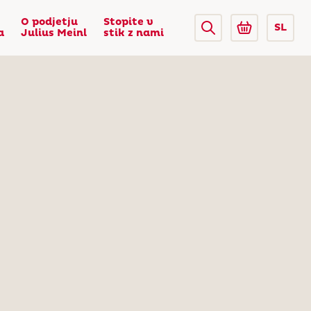
O podjetju
Stopite v
SL
a
Julius Meinl
stik z nami