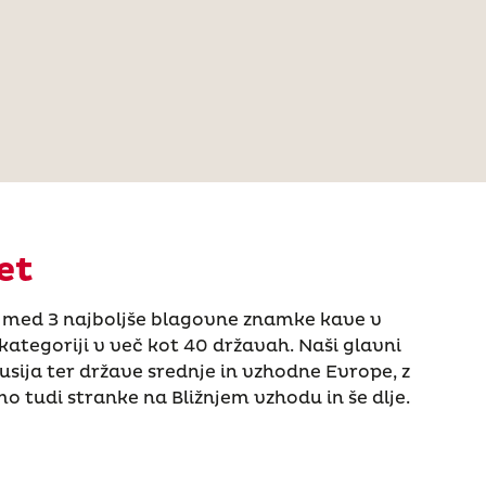
et
a med 3 najboljše blagovne znamke kave v
ategoriji v več kot 40 državah. Naši glavni
, Rusija ter države srednje in vzhodne Evrope, z
 tudi stranke na Bližnjem vzhodu in še dlje.