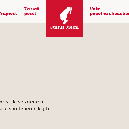
Za vaš
Vaša
Trajnost
posel
popolna skodelic
ost, ki se začne v
e v skodelicah, ki jih