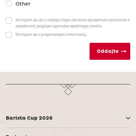
Other
Strinjam se, da z oddajo tega obrazca sprejemam pravilnik o
zasebnosti pogojev uporabe spletnega mesta.
Strinjam se s prejemanjem informacij.
Oddajte
Barista Cup 2026