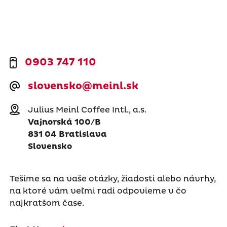
0903 747 110
slovensko@meinl.sk
Julius Meinl Coffee Intl., a.s.
Vajnorská 100/B
831 04 Bratislava
Slovensko
Tešíme sa na vaše otázky, žiadosti alebo návrhy,
na ktoré vám veľmi radi odpovieme v čo
najkratšom čase.