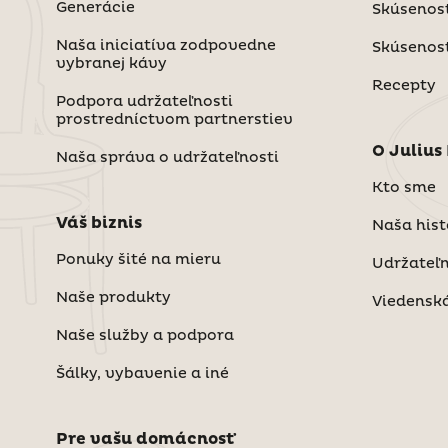
Generácie
Skúsenost
Naša iniciatíva zodpovedne
Skúsenost
vybranej kávy
Recepty
Podpora udržateľnosti
prostredníctvom partnerstiev
O Julius
Naša správa o udržateľnosti
Kto sme
Váš biznis
Naša hist
Ponuky šité na mieru
Udržateľ
Naše produkty
Viedenská
Naše služby a podpora
Šálky, vybavenie a iné
Pre vašu domácnosť