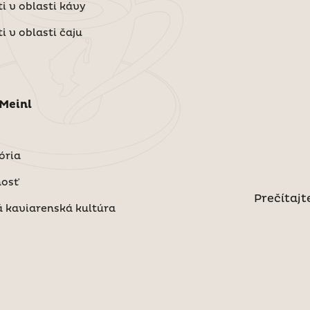
i v oblasti kávy
i v oblasti čaju
 Meinl
ória
nosť
Prečítajt
 kaviarenská kultúra