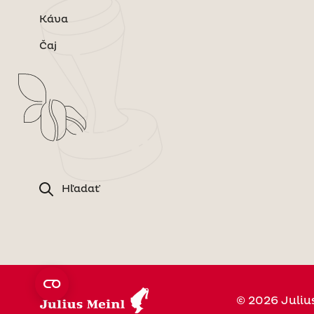
Káva
Čaj
Hľadať
© 2026 Juliu