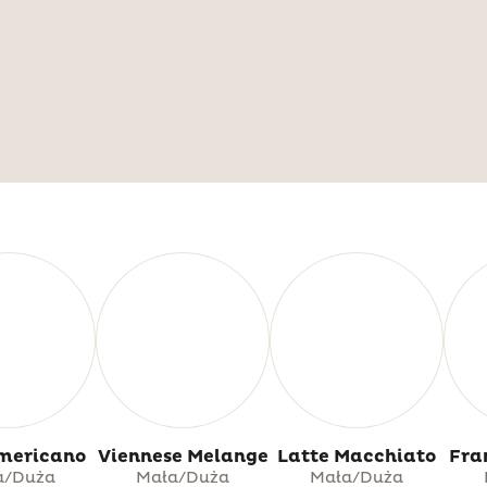
mericano
Viennese Melange
Latte Macchiato
Fra
a/Duża
Mała/Duża
Mała/Duża