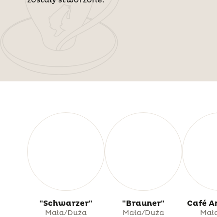
"Schwarzer"
"Brauner"
Café A
Mała/Duża
Mała/Duża
Mał