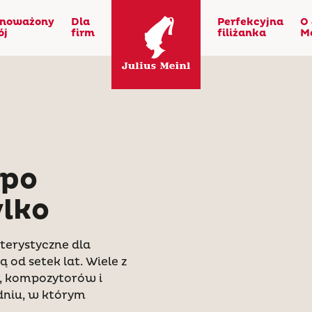
noważony
Dla
Perfekcyjna
O 
ój
firm
filiżanka
M
 po
ylko
terystyczne dla
 od setek lat. Wiele z
y, kompozytorów i
dniu, w którym