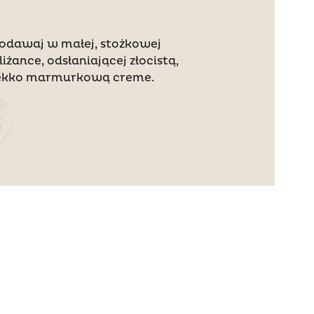
odawaj w małej, stożkowej
iliżance, odsłaniającej złocistą,
ekko marmurkową creme.