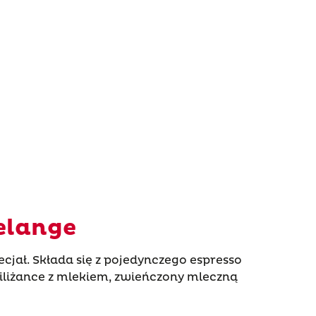
elange
cjał. Składa się z pojedynczego espresso
liżance z mlekiem, zwieńczony mleczną