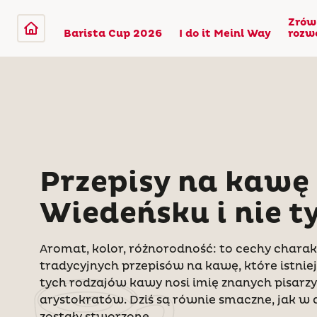
Zrów
Barista Cup 2026
I do it Meinl Way
rozw
Przepisy na kawę
Wiedeńsku i nie t
Aromat, kolor, różnorodność: to cechy charak
tradycyjnych przepisów na kawę, które istnieją
tych rodzajów kawy nosi imię znanych pisarz
arystokratów. Dziś są równie smaczne, jak w 
zostały stworzone.