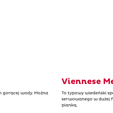
Viennese M
em gorącej wody. Można
To typowy wiedeński spe
serwowanego w dużej fi
pianką.