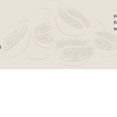
P
f
l
l