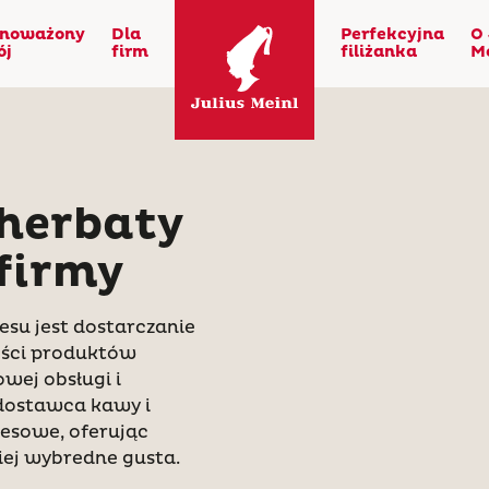
noważony
Dla
Perfekcyjna
O 
ój
firm
filiżanka
M
herbaty
 firmy
esu jest dostarczanie
kości produktów
wej obsługi i
dostawca kawy i
nesowe, oferując
iej wybredne gusta.