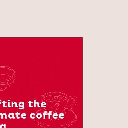
ting the
imate coffee
ea