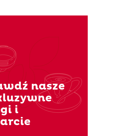
awdź nasze
kluzywne
gi i
arcie