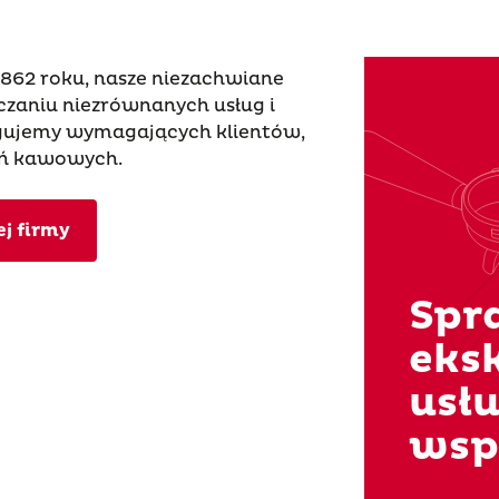
 1862 roku, nasze niezachwiane
zaniu niezrównanych usług i
gujemy wymagających klientów,
ań kawowych.
j firmy
Spr
eks
usłu
wsp