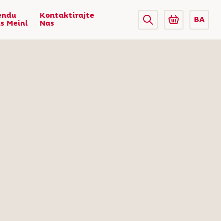
endu
Kontaktirajte
BA
us Meinl
Nas