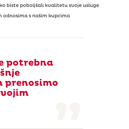
o biste poboljšali kvalitetu svoje usluge
m odnosima s našim kupcima
e potrebna
šnje
m prenosimo
svojim