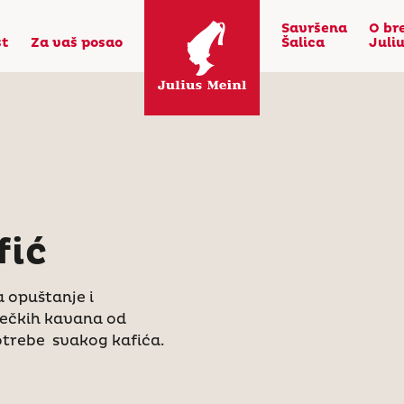
Savršena
O br
st
Za vaš posao
Šalica
Juli
fić
 opuštanje i
bečkih kavana od
otrebe svakog kafića.