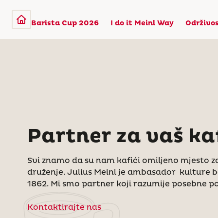
Barista Cup 2026
I do it Meinl Way
Održivo
Partner za vaš ka
Svi znamo da su nam kafići omiljeno mjesto za
druženje. Julius Meinl je ambasador kulture 
1862. Mi smo partner koji razumije posebne p
Kontaktirajte nas