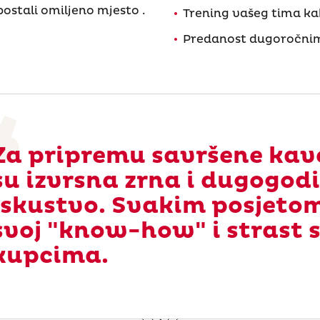
postali omiljeno mjesto .
Trening vašeg tima kak
Predanost dugoročni
Za pripremu savršene kav
su izvrsna zrna i dugogodi
iskustvo. Svakim posjeto
svoj "know-how" i strast 
kupcima.