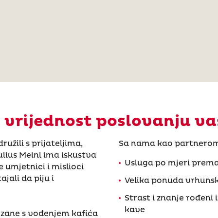
vrijednost poslovanju va
ružili s prijateljima,
Sa nama kao partnerom m
Julius Meinl ima iskustva
Usluga po mjeri prema
umjetnici i mislioci
ali da piju i
Velika ponuda vrhunski
Strast i znanje rođeni
kave
vezane s vođenjem kafića