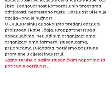
lanaca opskrbe. Količine certificirane kave, kao
i broj i odgovornost korporativnih programa
održivosti, neprestano rastu. Održivost više nije
opcija—ona je nužnost.
U Julius Meinlu duboko smo predani održivoj
proizvodnji kave i čaja. Kroz partnerstva s
dobavljačima, nevladinim organizacijama,
organizacijama farmera, zajednicama,
pržionicama i vladama, potičemo pozitivne
promjene u cijeloj industriji.
Saznajte više o našim zajedničkim naporima za
poticanje održivosti
.