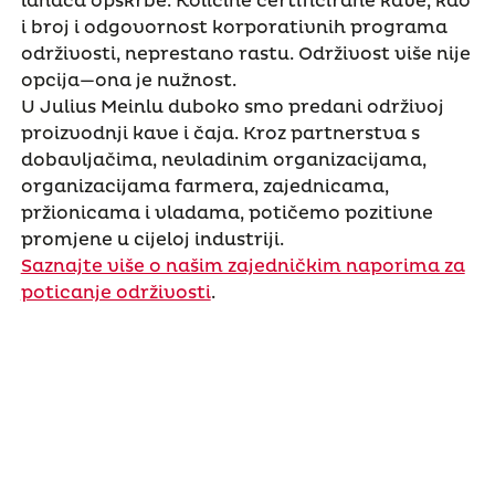
lanaca opskrbe. Količine certificirane kave, kao
i broj i odgovornost korporativnih programa
održivosti, neprestano rastu. Održivost više nije
opcija—ona je nužnost.
U Julius Meinlu duboko smo predani održivoj
proizvodnji kave i čaja. Kroz partnerstva s
dobavljačima, nevladinim organizacijama,
organizacijama farmera, zajednicama,
pržionicama i vladama, potičemo pozitivne
promjene u cijeloj industriji.
Saznajte više o našim zajedničkim naporima za
poticanje održivosti
.