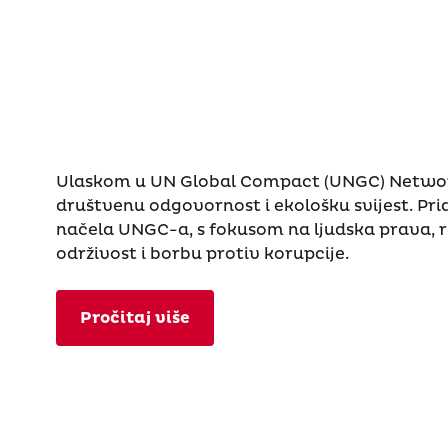
Ulaskom u UN Global Compact (UNGC) Networ
društvenu odgovornost i ekološku svijest. Pr
načela UNGC-a, s fokusom na ljudska prava, 
održivost i borbu protiv korupcije.
Pročitaj više