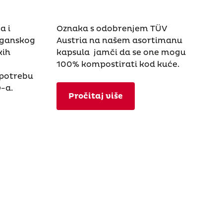
a i
Oznaka s odobrenjem TÜV
rganskog
Austria na našem asortimanu
kih
kapsula jamči da se one mogu
100% kompostirati kod kuće.
upotrebu
O-a.
Pročitaj više