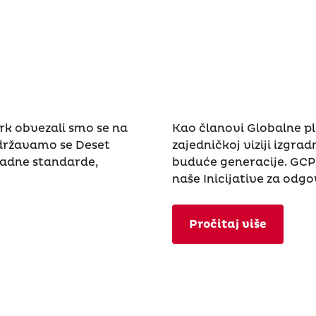
k obvezali smo se na
Kao članovi Globalne p
idržavamo se Deset
zajedničkoj viziji izgra
radne standarde,
buduće generacije. GCP-
naše Inicijative za od
Pročitaj više