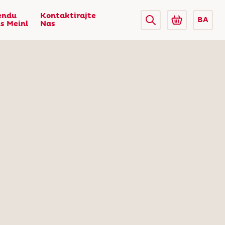
endu
Kontaktirajte
BA
us Meinl
Nas