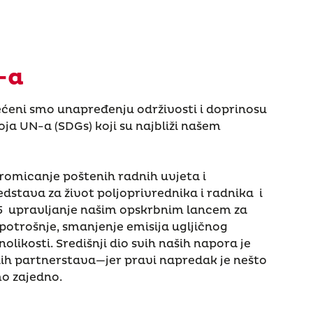
-a
ećeni smo unapređenju održivosti i doprinosu
oja UN-a (SDGs) koji su najbliži našem
promicanje poštenih radnih uvjeta i
edstava za život poljoprivrednika i radnika i
15 upravljanje našim opskrbnim lancem za
otrošnje, smanjenje emisija ugljičnog
nolikosti. Središnji dio svih naših napora je
ih partnerstava—jer pravi napredak je nešto
o zajedno.