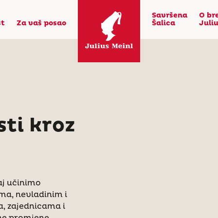
Savršena
O br
st
Za vaš posao
Šalica
Juli
sti kroz
aj učinimo
ma, nevladinim i
, zajednicama i
ne promjene.