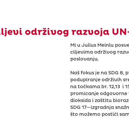
iljevi održivog razvoja UN
Mi u Julius Meinlu posv
ciljevima održivog razv
poslovanju.
Naš fokus je na SDG 8, 
podupiranje održivih sr
na točkama br. 12,13 i 
promicanje odgovorne p
dioksida i zaštitu bioraz
SDG 17—izgradnja snažn
što možemo postići sam