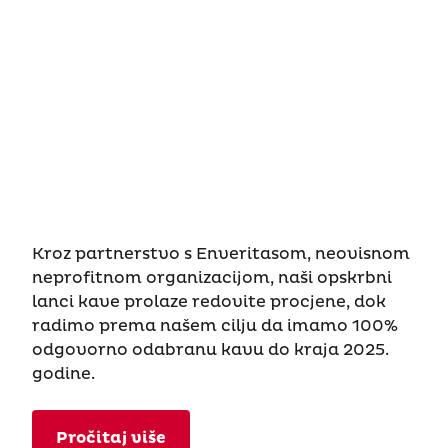
Kroz partnerstvo s Enveritasom, neovisnom
neprofitnom organizacijom, naši opskrbni
lanci kave prolaze redovite procjene, dok
radimo prema našem cilju da imamo 100%
odgovorno odabranu kavu do kraja 2025.
godine.
Pročitaj više