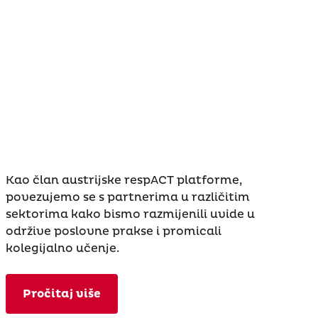
Kao član austrijske respACT platforme,
povezujemo se s partnerima u različitim
sektorima kako bismo razmijenili uvide u
održive poslovne prakse i promicali
kolegijalno učenje.
Pročitaj više