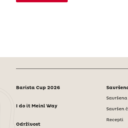
Barista Cup 2026
Savršena
Savršena
I do it Meinl Way
Savršen č
Recepti
Održivost