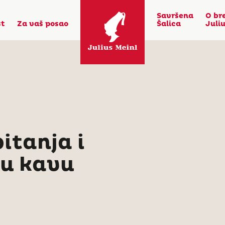
Savršena
O br
st
Za vaš posao
Šalica
Juli
itanja i
ju kavu