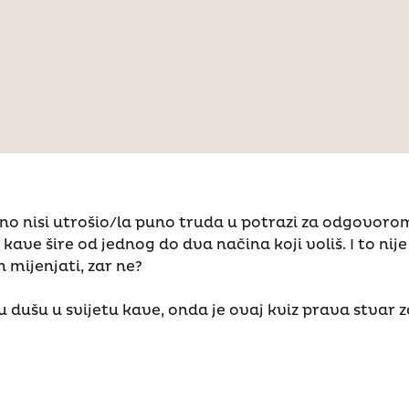
tno nisi utrošio/la puno truda u potrazi za odgovorom
 kave šire od jednog do dva načina koji voliš. I to n
 mijenjati, zar ne?
u dušu u svijetu kave, onda je ovaj kviz prava stvar z