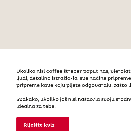
Ukoliko nisi coffee štreber poput nas, vjeroja
ljudi, detaljno istražio/la sve načine pripreme
pripreme kave koju pijete odgovaraju, zašto ih
Svakako, ukoliko još nisi našao/la svoju srodn
idealna za tebe.
Riješite kviz