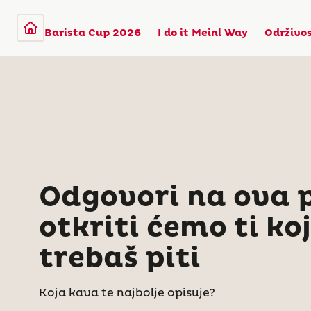
Barista Cup 2026
I do it Meinl Way
Održivo
Odgovori na ova p
otkriti ćemo ti ko
trebaš piti
Koja kava te najbolje opisuje?