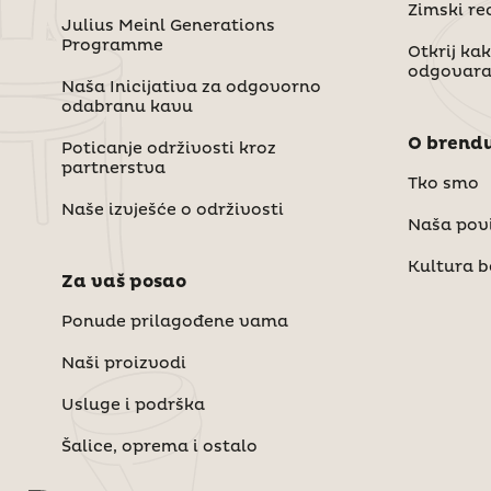
Zimski re
Julius Meinl Generations
Programme
Otkrij ka
odgovar
Naša Inicijativa za odgovorno
odabranu kavu
O brendu
Poticanje održivosti kroz
partnerstva
Tko smo
Naše izvješće o održivosti
Naša povi
Kultura 
Za vaš posao
Ponude prilagođene vama
Naši proizvodi
Usluge i podrška
Šalice, oprema i ostalo