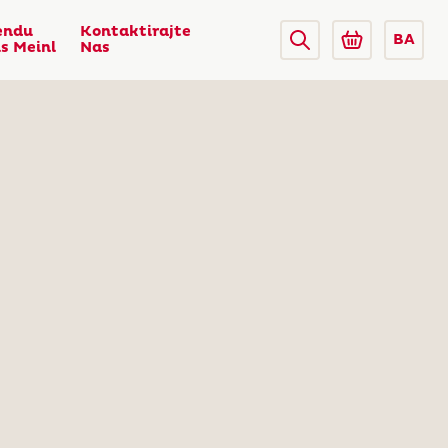
endu
Kontaktirajte
BA
us Meinl
Nas