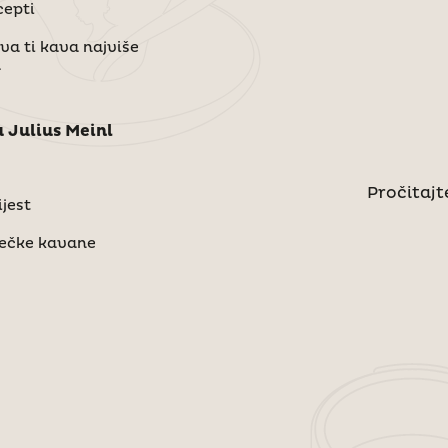
cepti
kva ti kava najviše
a
 Julius Meinl
Pročitajte
jest
bečke kavane