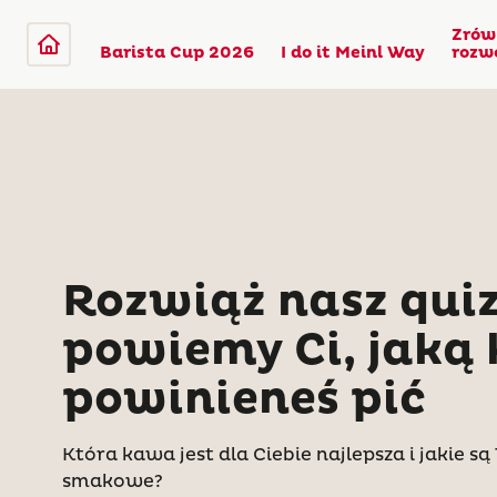
Zrów
Barista Cup 2026
I do it Meinl Way
rozw
Rozwiąż nasz quiz
powiemy Ci, jaką
powinieneś pić
Która kawa jest dla Ciebie najlepsza i jakie s
smakowe?