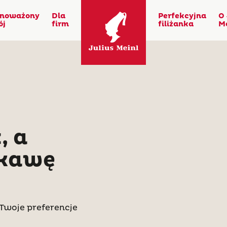
noważony
Dla
Perfekcyjna
O 
ój
firm
filiżanka
M
, a
 kawę
ą Twoje preferencje