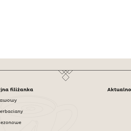
jna filiżanka
Aktualno
 Kawowy
Herbaciany
 sezonowe