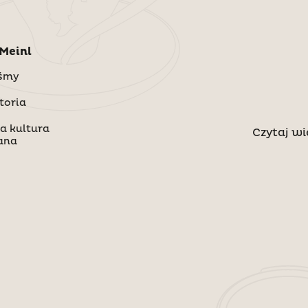
 Meinl
eśmy
toria
a kultura
Czytaj wi
ana