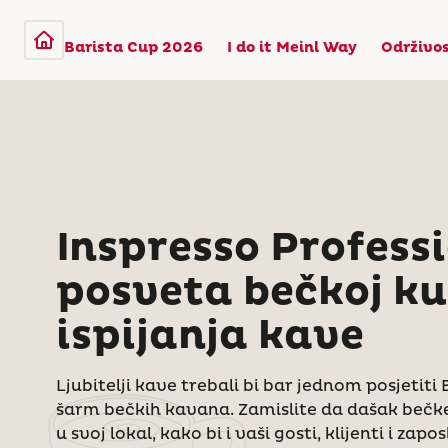
Barista Cup 2026
I do it Meinl Way
Održivo
Inspresso Professi
posveta bečkoj ku
ispijanja kave
Ljubitelji kave trebali bi bar jednom posjetiti B
šarm bečkih kavana. Zamislite da dašak bečk
u svoj lokal, kako bi i vaši gosti, klijenti i zapo