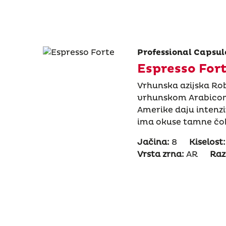
Professional Capsul
Espresso For
Vrhunska azijska Ro
vrhunskom Arabicom 
Amerike daju intenz
ima okuse tamne čok
Jačina:
8
Kiselost:
Vrsta zrna:
AR
Raz