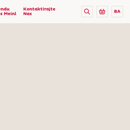
endu
Kontaktirajte
BA
us Meinl
Nas