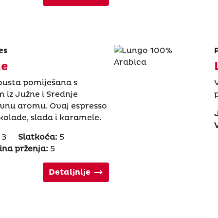
es
te
busta pomiješana s
iz Južne i Srednje
ivnu aromu. Ovaj espresso
olade, slada i karamele.
3
Slatkoća:
5
ina prženja:
5
Detaljnije