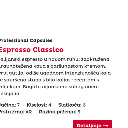
Professional Capsules
Espresso Classico
Talijanski espresso u novom ruhu: zaokružena,
uravnotežena kava s baršunastom kremom.
Prvi gutljaj odiše ugodnom intenzivnošću koja
se savršeno stapa s bilo kojim receptom s
mlijekom. Bogata nijansama suhog voća i
ješnjaka.
Jačina:
7
Kiselost:
4
Slatkoća:
6
Vrsta zrna:
AR
Razina prženja:
5
Detaljnije