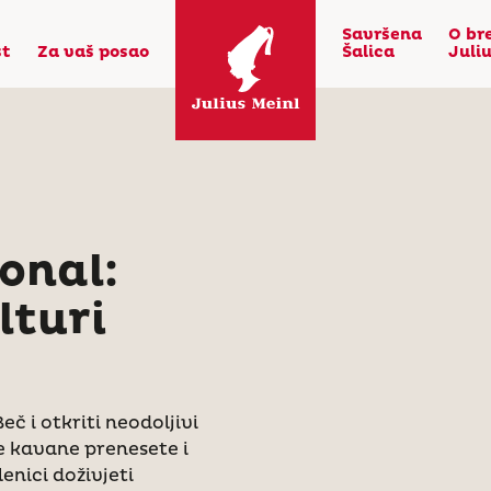
Savršena
O br
st
Za vaš posao
Šalica
Juli
onal:
lturi
eč i otkriti neodoljivi
e kavane prenesete i
slenici doživjeti