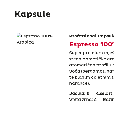
Kapsule
Professional Capsul
Espresso 100
Super premium mješa
srednjoameričke arab
aromatičan profil s 
voća (bergamot, na
te blagim cvjetnim t
naranče).
Jačina:
6
Kiselost:
Vrsta zrna:
A
Razin