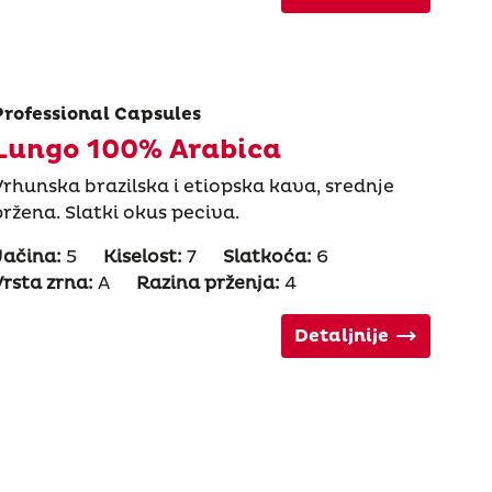
Professional Capsules
Lungo 100% Arabica
Vrhunska brazilska i etiopska kava, srednje
pržena. Slatki okus peciva.
Jačina:
5
Kiselost:
7
Slatkoća:
6
Vrsta zrna:
A
Razina prženja:
4
Detaljnije