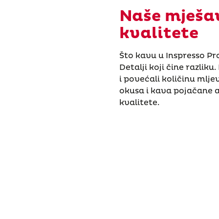
Naše mješav
kvalitete
Što kavu u Inspresso Pr
Detalji koji čine razliku
i povećali količinu mlj
okusa i kava pojačane 
kvalitete.