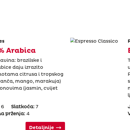
es
% Arabica
vina: brazilske i
ice daju izrazito
notama citrusa i tropskog
ranča, mango, marakuja)
onovima (jasmin, cvijet
l
6
Slatkoća:
7
a prženja:
4
Detaljnije