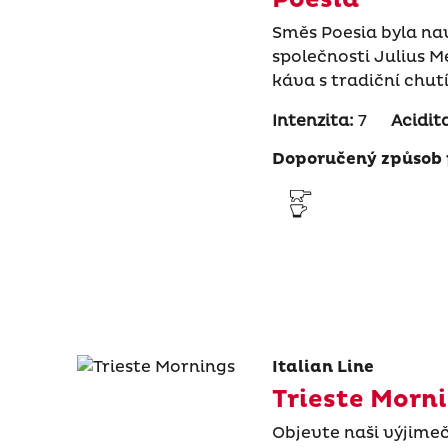
Směs Poesia byla nav
společnosti Julius 
káva s tradiční chut
Intenzita:
7
Acidit
Doporučený způsob 
Italian Line
Trieste Morn
Objevte naši výjime