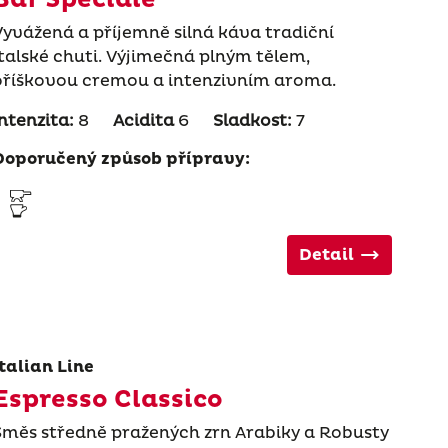
Vyvážená a příjemně silná káva tradiční
italské chuti. Výjimečná plným tělem,
oříškovou cremou a intenzivním aroma.
Intenzita:
8
Acidita
6
Sladkost:
7
Doporučený způsob přípravy:
Detail
Italian Line
Espresso Classico
Směs středně pražených zrn Arabiky a Robusty