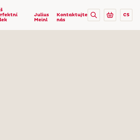
š
rfektní
Julius
Kontaktujte
CS
lek
Meinl
nás