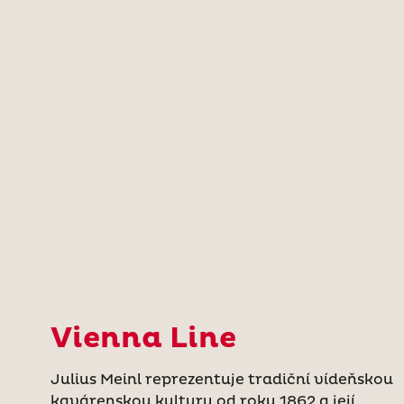
Vienna Line
Julius Meinl reprezentuje tradiční vídeňskou
kavárenskou kulturu od roku 1862 a její