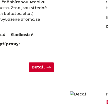
Ručně sbíranou Arabiku
usta. Zrna jsou středně
ak bohatou chuť,
vyvážené aroma se
a
4
Sladkost:
6
přípravy:
Detail