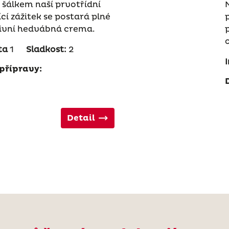
 šálkem naší prvotřídní
cí zážitek se postará plné
zivní hedvábná crema.
ta
1
Sladkost:
2
přípravy:
Detail