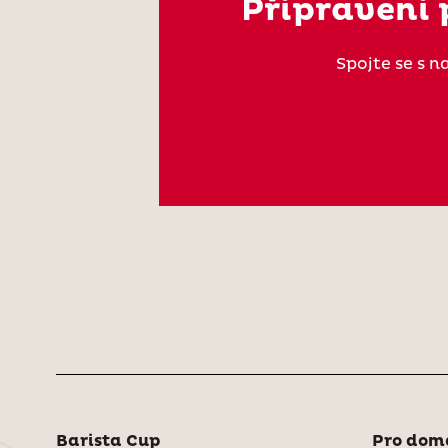
Připraveni 
Spojte se s 
Barista Cup
Pro d