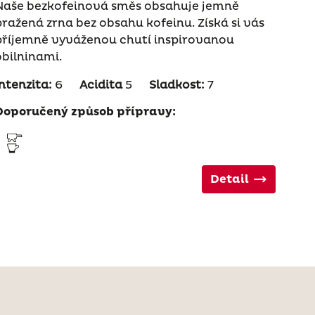
Naše bezkofeinová směs obsahuje jemně
pražená zrna bez obsahu kofeinu. Získá si vás
příjemně vyváženou chutí inspirovanou
obilninami.
Intenzita:
6
Acidita
5
Sladkost:
7
Doporučený způsob přípravy:
Detail