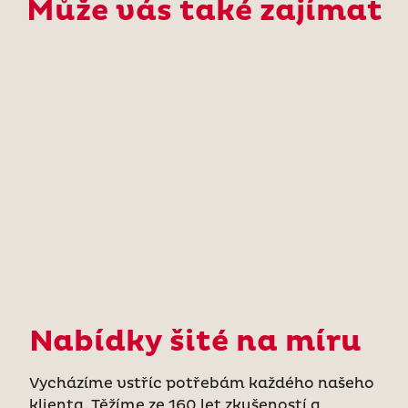
Může vás také zajímat
Nabídky šité na míru
Vycházíme vstříc potřebám každého našeho
klienta. Těžíme ze 160 let zkušeností a