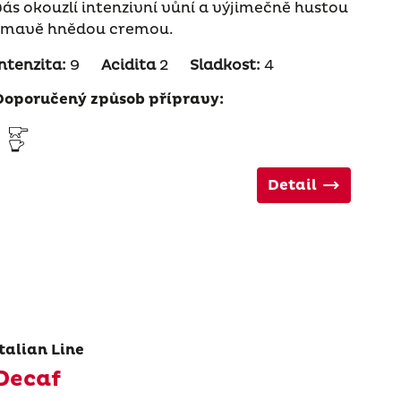
vás okouzlí intenzivní vůní a výjimečně hustou
tmavě hnědou cremou.
Intenzita:
9
Acidita
2
Sladkost:
4
Doporučený způsob přípravy:
Detail
Italian Line
Decaf