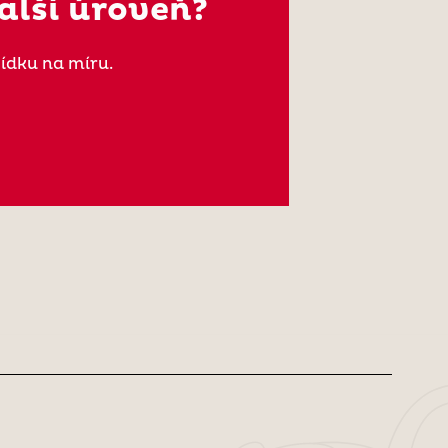
alší úroveň?
ídku na míru.