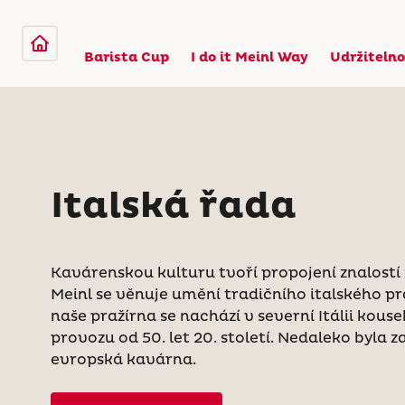
Barista Cup
I do it Meinl Way
Udržitelno
Italská řada
Kavárenskou kulturu tvoří propojení znalostí 
Meinl se věnuje umění tradičního italského praž
naše pražírna se nachází v severní Itálii kous
provozu od 50. let 20. století. Nedaleko byla z
evropská kavárna.