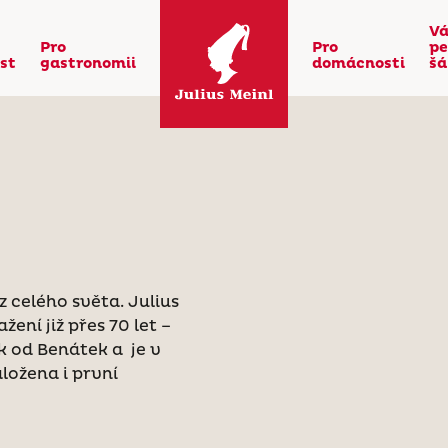
Vá
Pro
Pro
pe
st
gastronomii
domácnosti
šá
z celého světa. Julius
ení již přes 70 let –
ek od Benátek a je v
aložena i první