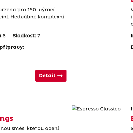
ržena pro 150. výročí
Meinl. Hedvábně komplexní
í
a
6
Sladkost:
7
přípravy:
Detail
ings
čnou směs, kterou ocení