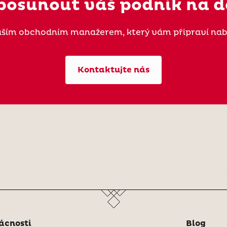
posunout váš podnik na d
naším obchodním manažerem, který vám připraví nab
Kontaktujte nás
omácnosti
Blog