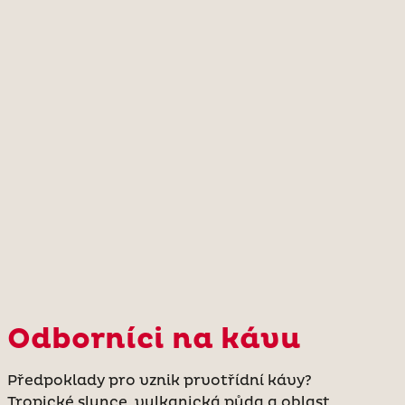
Odborníci na kávu
Předpoklady pro vznik prvotřídní kávy?
Tropické slunce, vulkanická půda a oblast