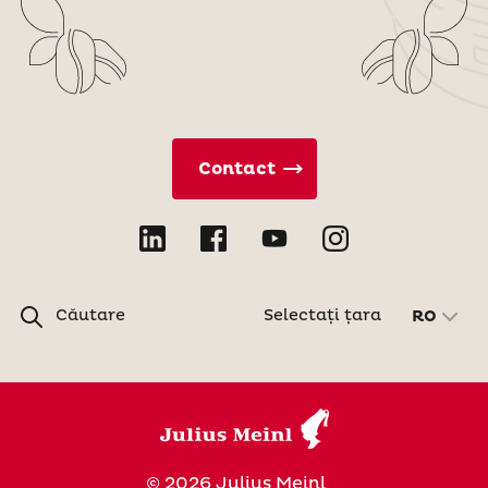
Contact
Căutare
Selectați țara
RO
© 2026 Julius Meinl