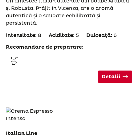
Un amestec italian autentic din boabe Arabica
și Robusta. Prăjit în Vicenza, are o aromă
autentică și o savoare echilibrată și
persistentă.
Intensitate:
8
Aciditate:
5
Dulceaţă:
6
Recomandare de preparare:
Detalii
Italian Line