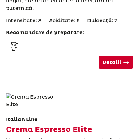
bogat, cremă de culoarea alunei, aromă
puternică.
Intensitate:
8
Aciditate:
6
Dulceaţă:
7
Recomandare de preparare:
Detalii
Italian Line
Crema Espresso Elite