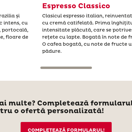
Espresso Classico
zilia și
Clasicul espresso italian, reinventat
 intens, cu
cu cremă catifelată. Prima înghițit
, portocală,
intensitate plăcută, care se potrive
e, floare de
rețete cu lapte. Bogată în note de f
O cafea bogată, cu note de fructe u
pădure.
mai multe? Completează formularul
tru o ofertă personalizată!
COMPLETEAZĂ FORMULARUL!