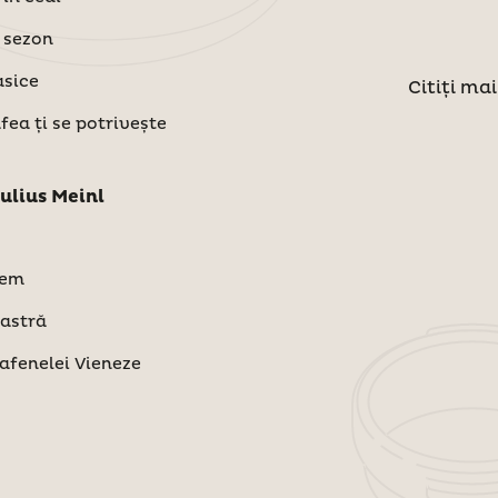
 sezon
asice
Citiți mai
fea ți se potrivește
ulius Meinl
tem
oastră
afenelei Vieneze