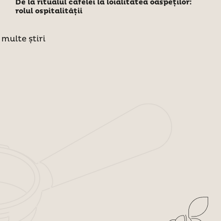
De la ritualul cafelei la loialitatea oaspeților:
rolul ospitalității
 multe știri