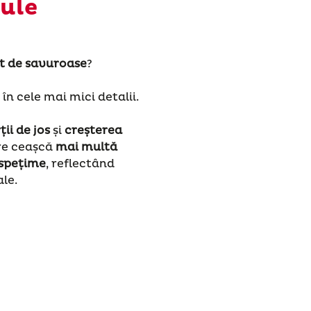
ule
t de savuroase
?
n cele mai mici detalii.
ii de jos
și
creșterea
are ceașcă
mai multă
ospețime
, reflectând
ale.