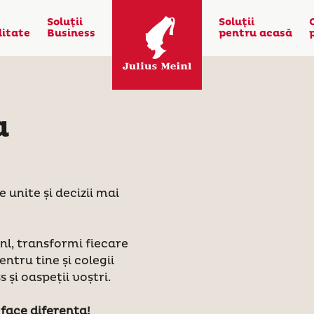
Soluţii
Soluţii
litate
Business
pentru acasă
a
!
 unite și decizii mai
nl, transformi fiecare
tru tine și colegii
s și oaspeții voștri.
face diferența!