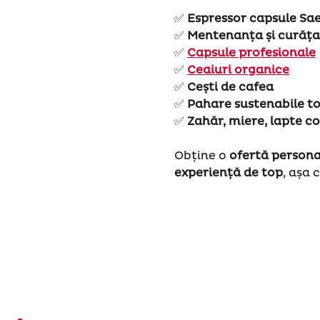
✅
Espressor capsule Sae
✅
Mentenanța și curăța
✅
Capsule profesionale
✅
Ceaiuri organice
✅
Cești de cafea
✅
Pahare sustenabile t
✅
Zahăr, miere, lapte c
Obține o
ofertă persona
experiență de top
, așa