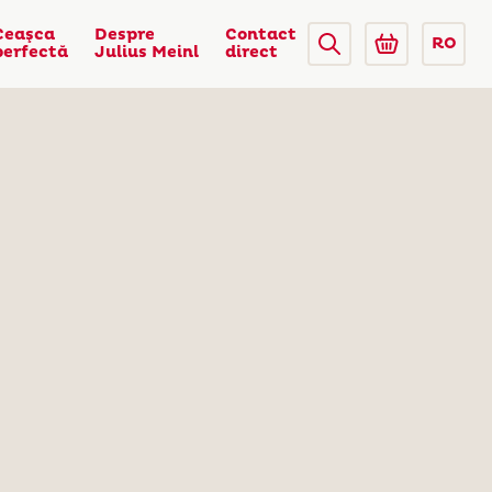
Ceaşca
Despre
Contact
RO
perfectă
Julius Meinl
direct