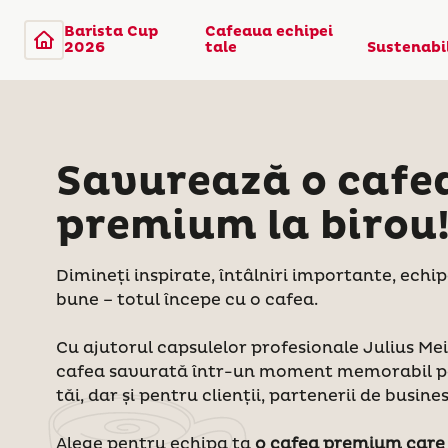
Barista Cup
Cafeaua echipei
2026
tale
Sustenabi
Savurează o cafe
premium la birou
Dimineți inspirate, întâlniri importante, echipe
bune – totul începe cu o cafea.
Cu ajutorul capsulelor profesionale Julius Mei
cafea savurată într-un moment memorabil pen
tăi, dar și pentru clienții, partenerii de busines
Alege pentru echipa ta
o cafea premium care 