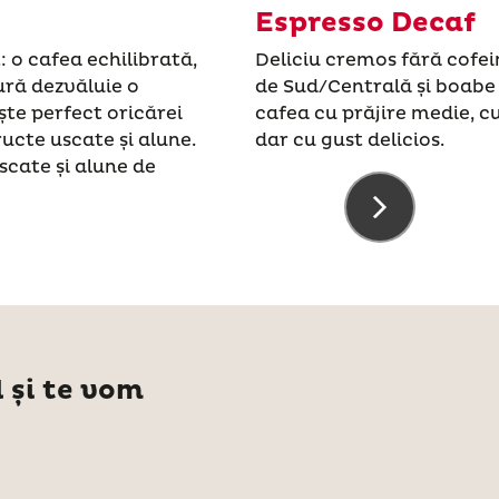
Espresso Decaf
: o cafea echilibrată,
Deliciu cremos fără cofe
ură dezvăluie o
de Sud/Centrală și boabe
ște perfect oricărei
cafea cu prăjire medie, c
ructe uscate și alune.
dar cu gust delicios.
scate și alune de
 și te vom