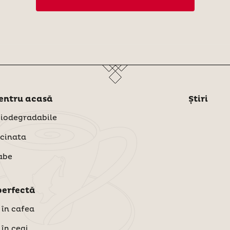
pentru acasă
Știri
biodegradabile
cinata
abe
perfectă
 în cafea
 în ceai