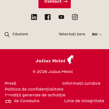
Contact
Căutare
Selectați țara
RO
© 2026 Julius Meinl
Presă
Informații juridice
Politica de confidenţialitate
Condiții generale de achiziție
Cod de Conduita
Linie de integritate