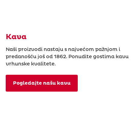
Kava
Naši proizvodi nastaju s najvećom pažnjom i
predanošću još od 1862. Ponudite gostima kavu
vrhunske kvalitete.
Pogledajte našu kavu