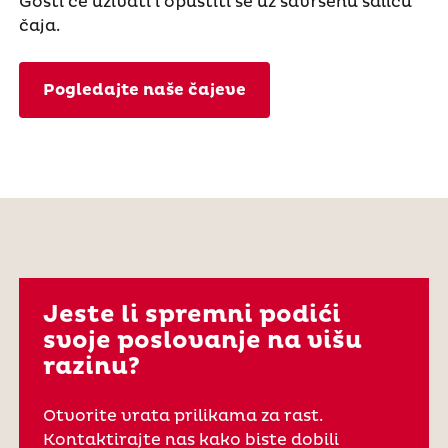
Gosti će uživati i opustiti se uz savršenu šalicu
čaja.
Pogledajte naše čajeve
Jeste li spremni podići
svoje poslovanje na višu
razinu?
Otvorite vrata prilikama za rast.
Kontaktirajte nas kako biste dobili