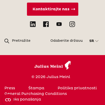
Kontaktirajte nas
Pretražite
Odaberite državu
SR
© 2026 Julius Meinl
Press
Štampa
Politika privatnosti
General Purchasing Conditions
Kodeks ponašanja