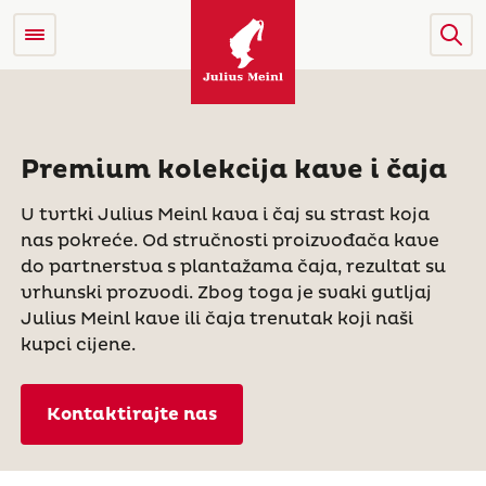
Premium kolekcija kave i čaja
U tvrtki Julius Meinl kava i čaj su strast koja
nas pokreće. Od stručnosti proizvođača kave
do partnerstva s plantažama čaja, rezultat su
vrhunski prozvodi. Zbog toga je svaki gutljaj
Julius Meinl kave ili čaja trenutak koji naši
kupci cijene.
Kontaktirajte nas