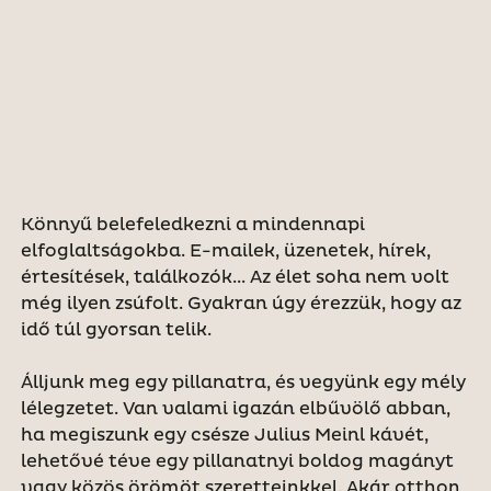
Könnyű belefeledkezni a mindennapi
elfoglaltságokba. E-mailek, üzenetek, hírek,
értesítések, találkozók... Az élet soha nem volt
még ilyen zsúfolt. Gyakran úgy érezzük, hogy az
idő túl gyorsan telik.
Álljunk meg egy pillanatra, és vegyünk egy mély
lélegzetet. Van valami igazán elbűvölő abban,
ha megiszunk egy csésze Julius Meinl kávét,
lehetővé téve egy pillanatnyi boldog magányt
vagy közös örömöt szeretteinkkel. Akár otthon,