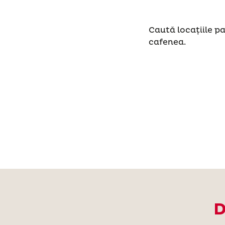
Caută locațiile p
cafenea.
D