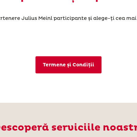
artenere Julius Meinl participante și alege-ți cea ma
Termene și Condiții
escoperă serviciile noast