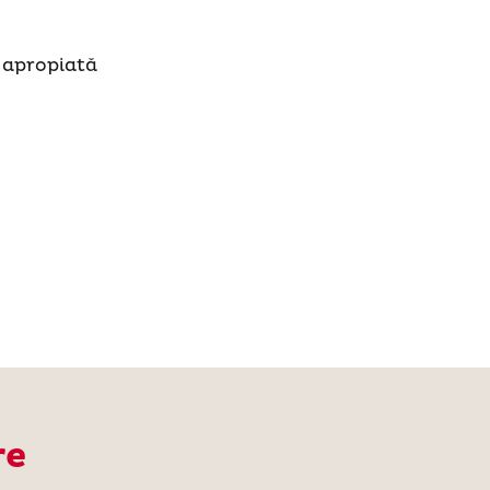
i apropiată
re