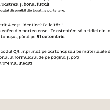
 păstrezi și
bonul fiscal
!
ocului disponibil din locațiile partenere.
rit 4 cești identice? Felicitări!
 cafea din partea casei. Te așteptăm să o ridici din lo
rtonașul, până pe
31 octombrie.
codul QR imprimat pe cartonaș sau pe materialele di
onul în formularul de pe pagină și poți
n premiu inedit!