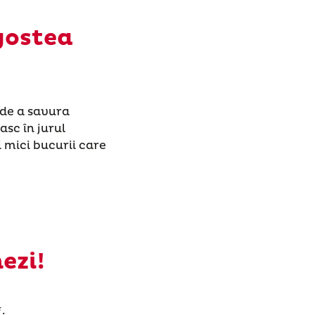
gostea
 de a savura
sc în jurul
 mici bucurii care
ezi!
.