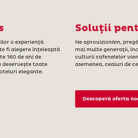
s
Soluții pen
ților o experiență
Ne aprovizionăm, pregă
e fi alegere înțeleaptă
mai multe generații, în
te 160 de ani de
culturii cafenelelor vie
re deservește toate
asemenea, ceaiuri de ce
hoteluri elegante.
Descoperă oferta no