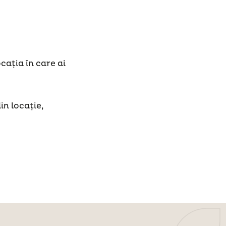
cația în care ai
n locație,