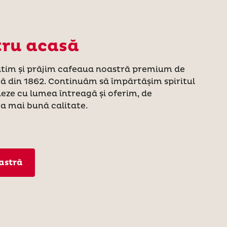
tru acasă
tim și prăjim cafeaua noastră premium de
că din 1862. Continuăm să împărtășim spiritul
neze cu lumea întreagă și oferim, de
a mai bună calitate.
astră