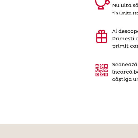
Nu uita să
*În limita st
Ai descope
Primești o
primit ca
Scanează 
încarcă b
câștiga u