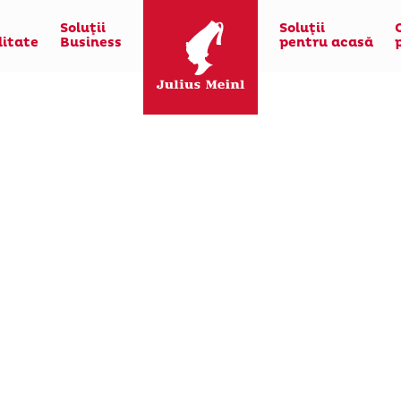
Soluţii
Soluţii
litate
Business
pentru acasă