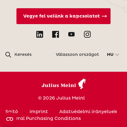
Vegye fel velünk a kapcsolatot
Keresés
Válasszon országot
HU
© 2026 Julius Meinl
Sajtó
Imprint
Adatvédelmi irányelvek
General Purchasing Conditions