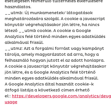
esetlegesen felmerülő túlterhelés elkerülésére
használatos.
__utmb: Új munkamenetek/ látogatások
meghatározására szolgál. A cookie a javascript
könyvtár végrehajtásakor jön létre, ha nincs
létező __utmb cookie. A cookie a Google
Analytics felé történő minden egyes adatküldés
alkalmával frissül.
__utmz: Azt a forgalmi forrást vagy kampányt
tárolja, amely magyarázatot ad arra, hogy a
felhasználó hogyan jutott el az adott honlapra.
A cookie a javascript könyvtár végrehajtásakor
jön létre, és a Google Analytics felé történő
minden egyes adatküldés alkalmával frissül.
A Google Analytics által használt cookie-k
átfogó listája a következő címen érhető
el::
https://developers.google.com/analytics/devg
usage