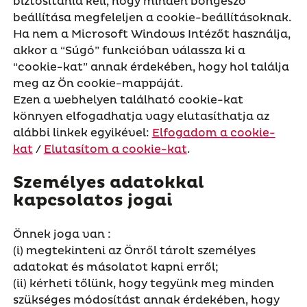
biztosítania kell, hogy minden böngésző
beállítása megfeleljen a cookie-beállításoknak.
Ha nem a Microsoft Windows Intézőt használja,
akkor a “Súgó” funkcióban válassza ki a
“cookie-kat” annak érdekében, hogy hol találja
meg az Ön cookie-mappáját.
Ezen a webhelyen található cookie-kat
könnyen elfogadhatja vagy elutasíthatja az
alábbi linkek egyikével:
Elfogadom a cookie-
kat
/
Elutasítom a cookie-kat
.
Személyes adatokkal
kapcsolatos jogai
Önnek joga van :
(i) megtekinteni az Önről tárolt személyes
adatokat és másolatot kapni erről;
(ii) kérheti tőlünk, hogy tegyünk meg minden
szükséges módosítást annak érdekében, hogy