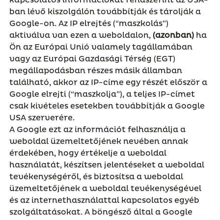
kapcsolatos információkat rendszerint az USA-
ban lévő kiszolgálón továbbítják és tárolják a
Google-on. Az IP elrejtés (“maszkolás”)
aktiválva van ezen a weboldalon,
(azonban)
ha
Ön az Európai Unió valamely tagállamában
vagy az Európai Gazdasági Térség (EGT)
megállapodásban részes másik államban
található, akkor az IP-címe egy részét először a
Google elrejti (“maszkolja”), a teljes IP-címet
csak kivételes esetekben továbbítják a Google
USA szerverére.
A Google ezt az információt felhasználja a
weboldal üzemeltetőjének nevében annak
érdekében, hogy értékelje a weboldal
használatát, készítsen jelentéseket a weboldal
tevékenységéről, és biztosítsa a weboldal
üzemeltetőjének a weboldal tevékenységével
és az internethasználattal kapcsolatos egyéb
szolgáltatásokat. A böngésző által a Google