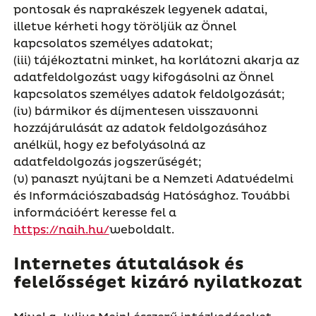
pontosak és naprakészek legyenek adatai,
illetve kérheti hogy töröljük az Önnel
kapcsolatos személyes adatokat;
(iii) tájékoztatni minket, ha korlátozni akarja az
adatfeldolgozást vagy kifogásolni az Önnel
kapcsolatos személyes adatok feldolgozását;
(iv) bármikor és díjmentesen visszavonni
hozzájárulását az adatok feldolgozásához
anélkül, hogy ez befolyásolná az
adatfeldolgozás jogszerűségét;
(v) panaszt nyújtani be a Nemzeti Adatvédelmi
és Információszabadság Hatósághoz. További
információért keresse fel a
https://naih.hu/
weboldalt.
Internetes átutalások és
felelősséget kizáró nyilatkozat