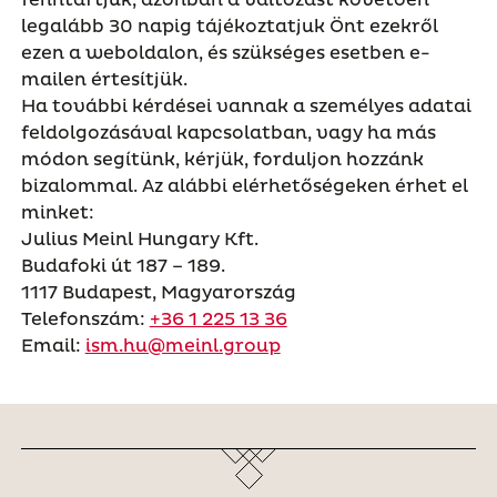
fenntartjuk, azonban a változást követően
legalább 30 napig tájékoztatjuk Önt ezekről
ezen a weboldalon, és szükséges esetben e-
mailen értesítjük.
Ha további kérdései vannak a személyes adatai
feldolgozásával kapcsolatban, vagy ha más
módon segítünk, kérjük, forduljon hozzánk
bizalommal. Az alábbi elérhetőségeken érhet el
minket:
Julius Meinl Hungary Kft.
Budafoki út 187 – 189.
1117 Budapest, Magyarország
Telefonszám:
+36 1 225 13 36
Email:
ism.hu@meinl.group