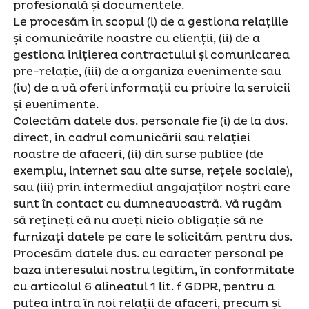
profesională și documentele.
Le procesăm în scopul (i) de a gestiona relațiile
și comunicările noastre cu clienții, (ii) de a
gestiona inițierea contractului și comunicarea
pre-relație, (iii) de a organiza evenimente sau
(iv) de a vă oferi informații cu privire la servicii
și evenimente.
Colectăm datele dvs. personale fie (i) de la dvs.
direct, în cadrul comunicării sau relației
noastre de afaceri, (ii) din surse publice (de
exemplu, internet sau alte surse, rețele sociale),
sau (iii) prin intermediul angajaților noștri care
sunt în contact cu dumneavoastră. Vă rugăm
să rețineți că nu aveți nicio obligație să ne
furnizați datele pe care le solicităm pentru dvs.
Procesăm datele dvs. cu caracter personal pe
baza interesului nostru legitim, în conformitate
cu articolul 6 alineatul 1 lit. f GDPR, pentru a
putea intra în noi relații de afaceri, precum și