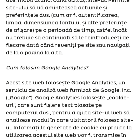
dvs. mobil atunci când vizitați site-ul. Permite
site-ului să vă amintească acțiunile și
preferințele dvs. (cum ar fi autentificarea,
limba, dimensiunea fontului și alte preferințe
de afișare) pe o perioadă de timp, astfel încât
nu trebuie să continuați să le reintroduceți de
fiecare dată când reveniți pe site sau navigați
de la o pagină la alta.
Cum folosim Google Analytics?
Acest site web folosește Google Analytics, un
serviciu de analiză web furnizat de Google, Inc.
(„Google”). Google Analytics folosește „cookie-
uri”, care sunt fișiere text plasate pe
computerul dvs., pentru a ajuta site-ul web să
analizeze modul în care vizitatorii folosesc site-
ul. Informațiile generate de cookie cu privire la
utilizarea acestui site web vor fi transmise în