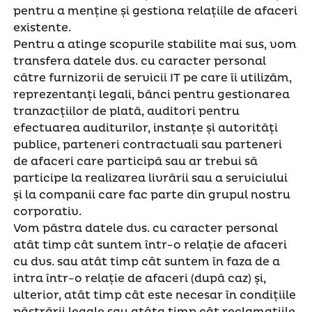
pentru a menține și gestiona relațiile de afaceri
existente.
Pentru a atinge scopurile stabilite mai sus, vom
transfera datele dvs. cu caracter personal
către furnizorii de servicii IT pe care îi utilizăm,
reprezentanți legali, bănci pentru gestionarea
tranzacțiilor de plată, auditori pentru
efectuarea auditurilor, instanțe și autorități
publice, parteneri contractuali sau parteneri
de afaceri care participă sau ar trebui să
participe la realizarea livrării sau a serviciului
și la companii care fac parte din grupul nostru
corporativ.
Vom păstra datele dvs. cu caracter personal
atât timp cât suntem într-o relație de afaceri
cu dvs. sau atât timp cât suntem în faza de a
intra într-o relație de afaceri (după caz) și,
ulterior, atât timp cât este necesar în condițiile
păstrării legale sau atâta timp cât reclamațiile