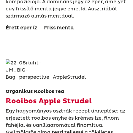
kompozíciója. A domináns jegy az eper, amelyet
egy frissítő menta jegye emel ki. Ausztriából
származó almás mentával.
Érett eper íz
Friss menta
Organikus Rooibos Tea
Rooibos Apple Strudel
Egy hagyományos osztrák recept ünneplése: az
erjesztett rooibos enyhe és krémes íze, finom
fahéjjal és vaníliaaromával finomítva.
Gyümölcsös alma teszi teljessé a tökéletes