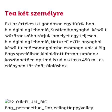
Tea két személyre
Ezt az értékes ízt gondosan egy 100%-ban
biológiailag lebomló, Sustico® anyagból készült
szűrőzacskóba zárjuk, amelyet egy teljesen
biológiailag lebomló, NatureFlexTM anyagból
készült védőcsomagolásba csomagolunk. A Big
Bags speciálisan kialakított formátumának
köszönhetően optimális választás a 450 ml-es
edényben történő tálaláshoz.