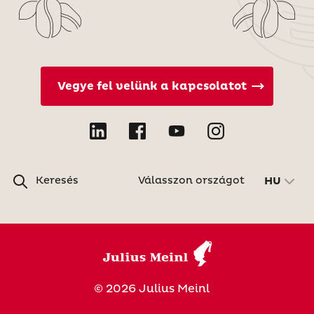
Vegye fel velünk a kapcsolatot
Keresés
Válasszon országot
HU
© 2026 Julius Meinl