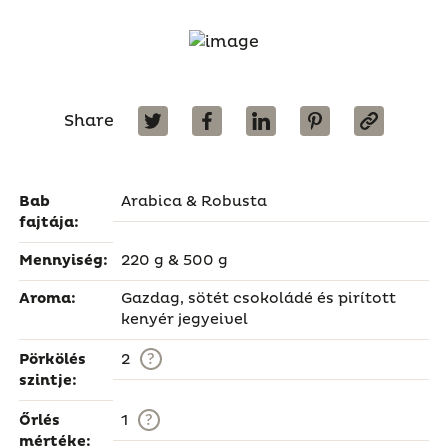
Share
Bab
Arabica & Robusta
fajtája:
Mennyiség:
220 g & 500 g
Aroma:
Gazdag, sötét csokoládé és pirított
kenyér jegyeivel
?
Pörkölés
2
szintje:
?
Őrlés
1
mértéke: