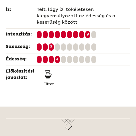
Íz:
Telt, lágy íz, tökéletesen
kiegyensúlyozott az édesség és a
keserűség között.
Intenzitás:
9
Savasság:
3
Édesség:
4
Előkészítési
javaslat:
Filter