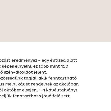
ltozást eredményez – egy évtized alatt
 képes elnyelni, ez több mint 150
ő szén-dioxidot jelent.
zösségünk tagjai, akik fenntartható
us Meinl kávét rendelnek az akcióban
l október elsején, 1+1 kávéutalványt
ljük fenntartható jövő felé tett