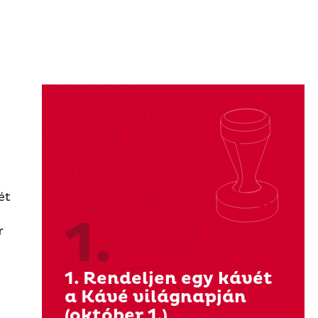
ét
1.
r
1. Rendeljen egy kávét
a Kávé világnapján
(október 1.)