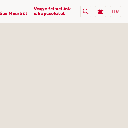
Vegye fel velünk
HU
lius Meinlről
a kapcsolatot