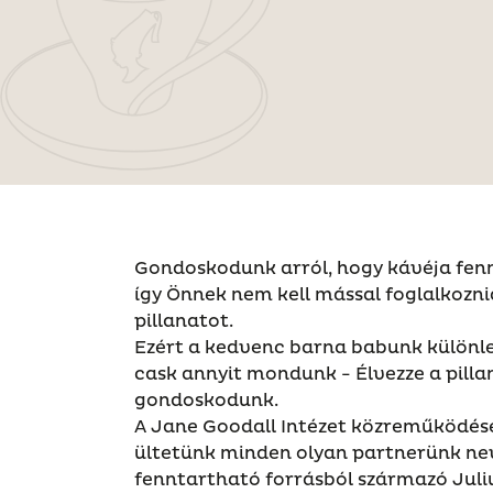
Gondoskodunk arról, hogy kávéja fen
így Önnek nem kell mással foglalkoznia
pillanatot.
Ezért a kedvenc barna babunk különl
cask annyit mondunk - Élvezze a pillan
gondoskodunk.
A Jane Goodall Intézet közreműködés
ültetünk minden olyan partnerünk ne
fenntartható forrásból származó Juliu