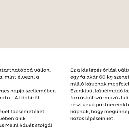
ntarthatóbbá váljon,
Ez a kis lépés óriási vá
, mint élvezni a
egy fa akár 60 kg szenet
millió kávénak megfelel
eges napja szellemében
Ezenkívül kávéimádó kö
atot. A többiről
forrásból származó Juli
résztvevő partnereinktő
ével facsemetéket
kapnak, hogy megünnepe
vében akik
közös lépéseinket.
s Meinl kávét szolgál