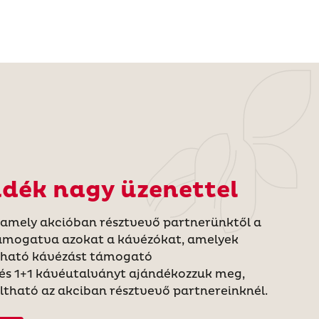
ndék nagy üzenettel
lamely akcióban résztvevő partnerünktől a
támogatva azokat a kávézókat, amelyek
rtható kávézást támogató
és 1+1 kávéutalványt ajándékozzuk meg,
tható az akciban résztvevő partnereinknél.