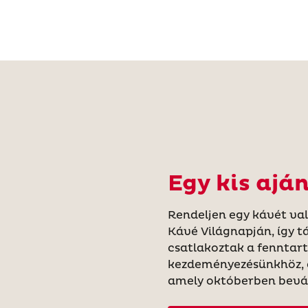
Egy kis ajá
Rendeljen egy kávét va
Kávé Világnapján, így 
csatlakoztak a fennta
kezdeményezésünkhöz, 
amely októberben bevál