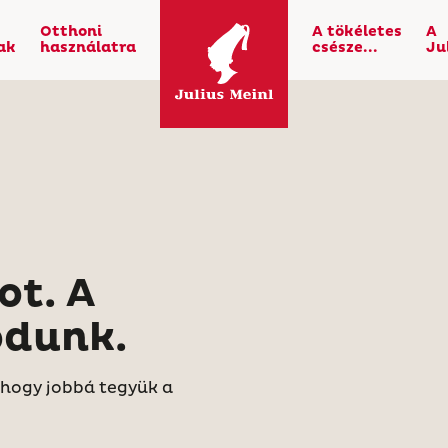
Otthoni
A tökéletes
A
ak
használatra
csésze...
Ju
ot. A
odunk.
 hogy jobbá tegyük a