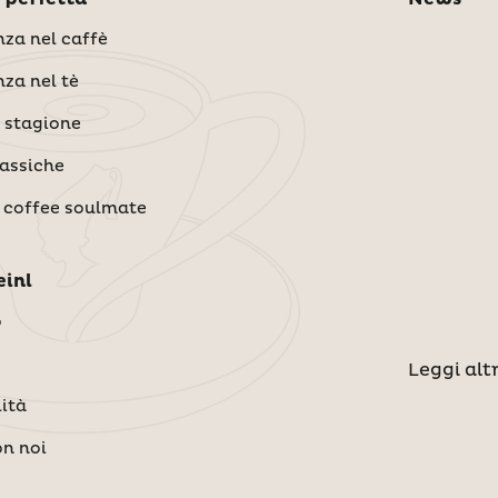
za nel caffè
za nel tè
i stagione
lassiche
 coffee soulmate
us Meinl
o
Leggi alt
lità
n noi