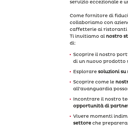
servizio eccezionale e u
Come fornitore di fiduci
collaboriamo con aziend
caffetterie ai ristoranti
Ti invitiamo al
nostro s
di:
Scoprire il nostro port
di un nuovo prodotto s
Esplorare
soluzioni su
Scoprire come le
nost
all’avanguardia posso
Incontrare il nostro t
opportunità di partne
Vivere momenti indime
settore
che preparerann