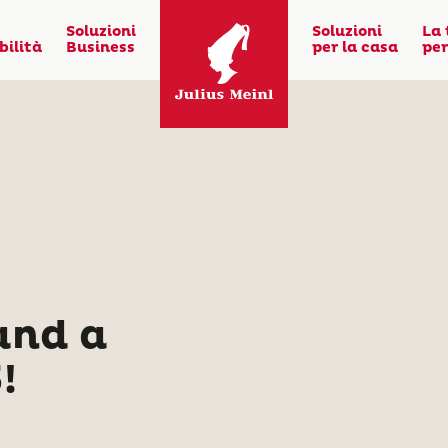
Soluzioni
Soluzioni
La 
bilità
Business
per la casa
per
tand a
!