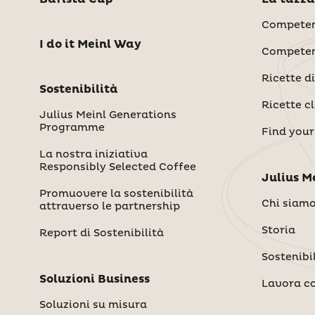
Competen
I do it Meinl Way
Competen
Ricette d
Sostenibilità
Ricette c
Julius Meinl Generations
Programme
Find your
La nostra iniziativa
Responsibly Selected Coffee
Juli
Promuovere la sostenibilità
Chi siam
attraverso le partnership
Storia
Report di Sostenibilità
Sostenibi
Soluzioni Business
Lavora co
Soluzioni su misura