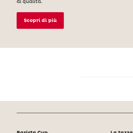
di qualità.
Scopri di più
Barista Cup
La tazza