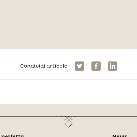
Condividi articolo
 perfetta
News