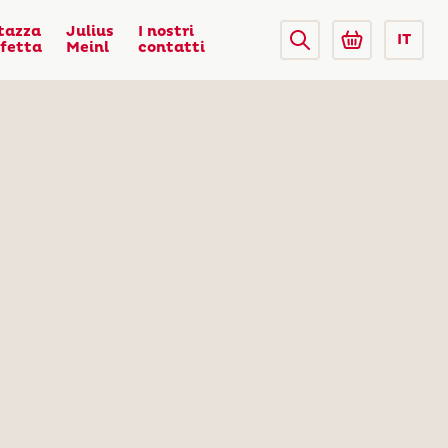
tazza
Julius
I nostri
IT
fetta
Meinl
contatti