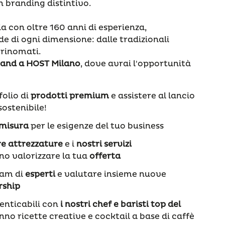
n branding distintivo.
a con oltre 160 anni di esperienza,
e di ogni dimensione: dalle tradizionali
 rinomati.
tand a HOST Milano
, dove avrai l'opportunità
folio di
prodotti premium
e assistere al lancio
ostenibile!
 misura
per le esigenze del tuo business
re attrezzature
e i
nostri servizi
no valorizzare la tua
offerta
eam di
esperti
e valutare insieme nuove
rship
nticabili con
i nostri chef e baristi top
del
o ricette creative e cocktail a base di caffè