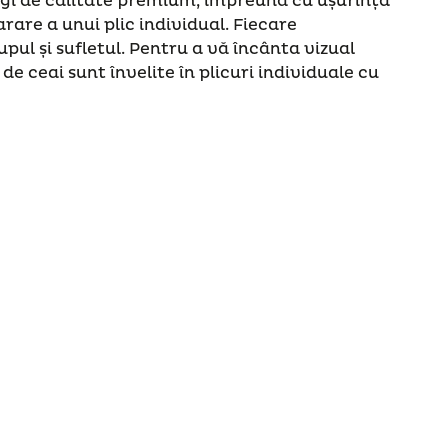
regi de calitate premium, împreună cu ușurința
are a unui plic individual. Fiecare
upul și sufletul. Pentru a vă încânta vizual
e de ceai sunt învelite în plicuri individuale cu