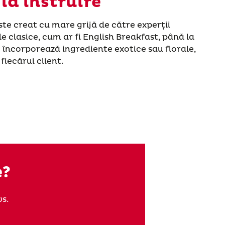
la instruire
te creat cu mare grijă de către experții
le clasice, cum ar fi English Breakfast, până la
 încorporează ingrediente exotice sau florale,
fiecărui client.
e?
s.