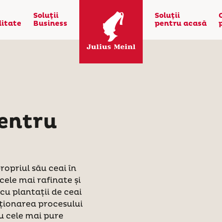
Soluţii
Soluţii
litate
Business
pentru acasă
pentru
ropriul său ceai în
ele mai rafinate și
cu plantații de ceai
cționarea procesului
u cele mai pure