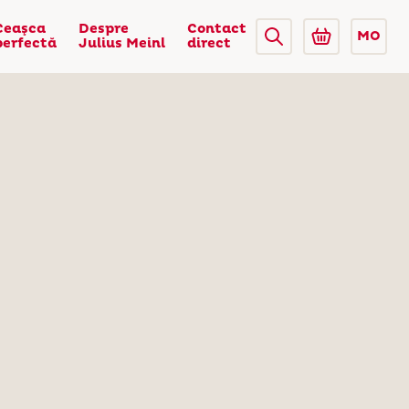
Ceaşca
Despre
Contact
MO
perfectă
Julius Meinl
direct