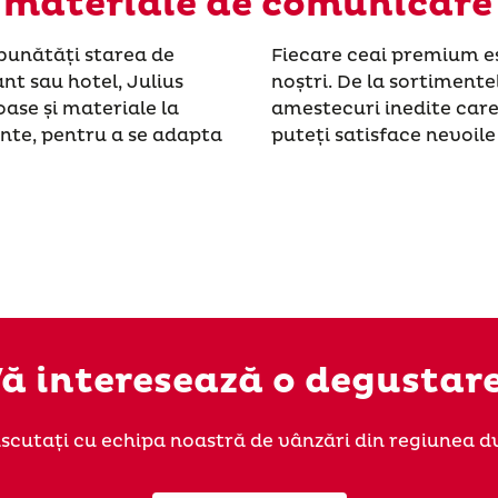
a materiale de comunicare 
bunătăți starea de
Fiecare ceai premium es
ant sau hotel, Julius
noștri. De la sortimente
oase și materiale la
amestecuri inedite care
ante, pentru a se adapta
puteți satisface nevoile 
ă interesează o degustar
iscutați cu echipa noastră de vânzări din regiunea dv