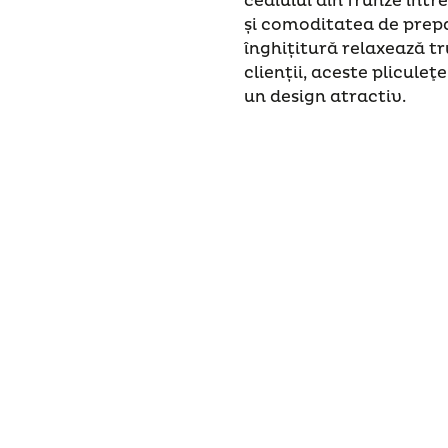
ceaiului din frunze înt
și comoditatea de prepar
înghițitură relaxează tr
clienții, aceste pliculeţ
un design atractiv.