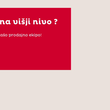
na višji nivo ?
našo prodajno ekipo!