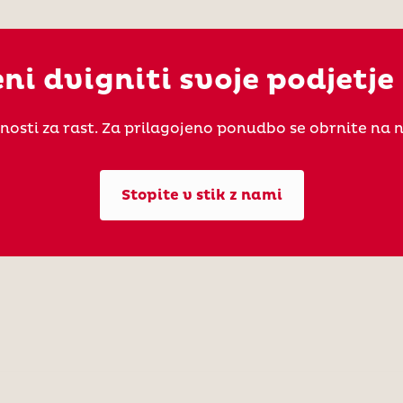
ni dvigniti svoje podjetje 
žnosti za rast. Za prilagojeno ponudbo se obrnite na 
Stopite v stik z nami