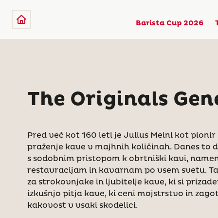
Barista Cup 2026
The Originals Gen
Pred več kot 160 leti je Julius Meinl kot pioni
praženje kave v majhnih količinah. Danes to 
s sodobnim pristopom k obrtniški kavi, namen
restavracijam in kavarnam po vsem svetu. T
za strokovnjake in ljubitelje kave, ki si priza
izkušnjo pitja kave, ki ceni mojstrstvo in zag
kakovost v vsaki skodelici.