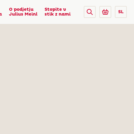
O podjetju
Stopite v
SL
a
Julius Meinl
stik z nami