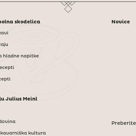
olna skodelica
Novice
kavi
čaju
a hladne napitke
recepti
cepti
ju Julius Meinl
dovina
Preberite
kavarniška kultura