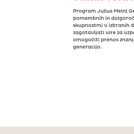
Program Julius Meinl G
pomembnih in dolgoročn
skupnostmi v izbranih 
zagotavljati vire za vz
omogočiti prenos znanja
generacijo.