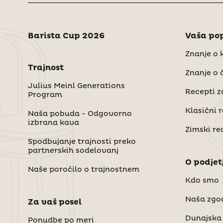
Barista Cup 2026
Vaša pop
Znanje o 
Trajnost
Znanje o 
Julius Meinl Generations
Recepti z
Program
Klasični 
Naša pobuda - Odgovorno
izbrana kava
Zimski re
Spodbujanje trajnosti preko
partnerskih sodelovanj
O podjet
Naše poročilo o trajnostnem
Kdo smo
Naša zgo
Za vaš posel
Dunajska 
Ponudbe po meri