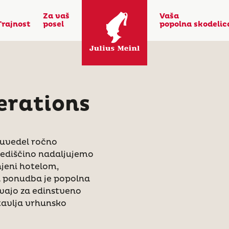
Za vaš
Vaša
Trajnost
posel
popolna skodelic
erations
r uvedel ročno
dediščino nadaljujemo
jeni hotelom,
a ponudba je popolna
devajo za edinstveno
otavlja vrhunsko