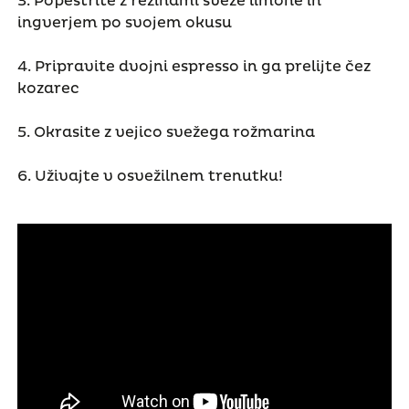
3. Popestrite z rezinami sveže limone in
ingverjem po svojem okusu
4. Pripravite dvojni espresso in ga prelijte čez
kozarec
5. Okrasite z vejico svežega rožmarina
6. Uživajte v osvežilnem trenutku!