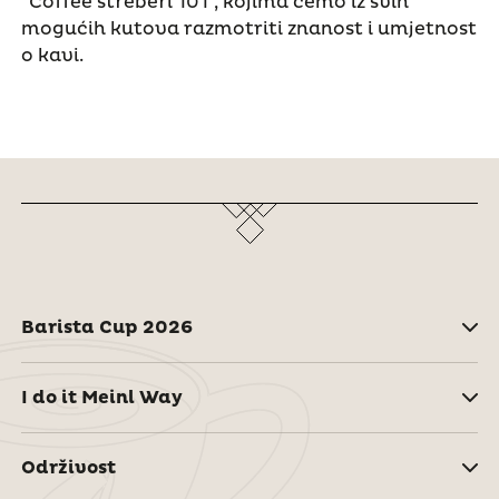
"Coffee štreberi 101", kojima ćemo iz svih
mogućih kutova razmotriti znanost i umjetnost
o kavi.
Barista Cup 2026
I do it Meinl Way
Održivost