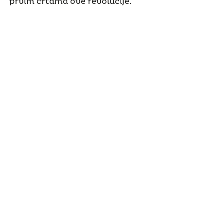
prvim crtama ove revolucije.